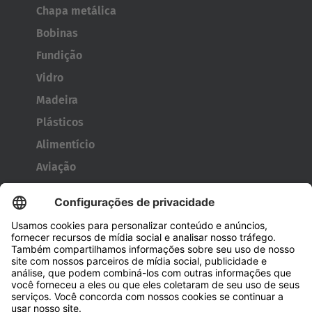
Chapa metálica
Bobinas
Fundição
Vidro
Madeira
Plásticos
Alimentício
Aviação
Metal
Tecnologia militar/de defesa
Caçambas e contêineres
Ferramentas para pneus
Carretéis
Portas e janelas