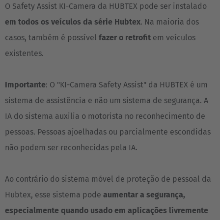
O Safety Assist KI-Camera da HUBTEX pode ser instalado
Nederlands
Français
Deutsch
em todos os veículos da série Hubtex
. Na maioria dos
Česká republika
casos, também é possível
fazer o retrofit
em veículos
Cesko
existentes.
Deutschland
Importante
: O "KI-Camera Safety Assist" da HUBTEX é um
Deutsch
sistema de assistência e não um sistema de segurança. A
España
IA do sistema auxilia o motorista no reconhecimento de
Español
pessoas. Pessoas ajoelhadas ou parcialmente escondidas
não podem ser reconhecidas pela IA.
France
Français
Ao contrário do sistema móvel de proteção de pessoal da
Great Britain
Hubtex, esse sistema pode
aumentar a segurança,
English
especialmente quando usado em aplicações livremente