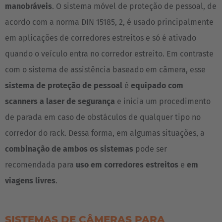
manobráveis
. O sistema móvel de proteção de pessoal, de
Italia
acordo com a norma DIN 15185, 2, é usado principalmente
Italiano
em aplicações de corredores estreitos e só é ativado
Luxembourg
quando o veículo entra no corredor estreito. Em contraste
Français
Deutsch
com o sistema de assistência baseado em câmera, esse
sistema de proteção de pessoal
é
equipado com
Nederland
scanners a laser de segurança
e inicia um procedimento
Nederlands
de parada em caso de obstáculos de qualquer tipo no
Österreich
corredor do rack. Dessa forma, em algumas situações, a
Deutsch
combinação de ambos os sistemas
pode ser
recomendada para
uso em corredores estreitos
e
em
Polska
viagens livres
.
Polski
Türkiye
SISTEMAS DE CÂMERAS PARA