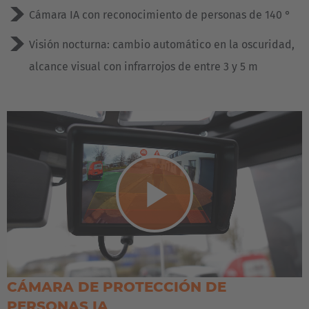
Cámara IA con reconocimiento de personas de 140 °
Español
Visión nocturna: cambio automático en la oscuridad,
France
alcance visual con infrarrojos de entre 3 y 5 m
Français
Great Britain
English
Italia
Italiano
Play
Luxembourg
Français
Deutsch
Nederland
Video
CÁMARA DE PROTECCIÓN DE
Nederlands
PERSONAS IA