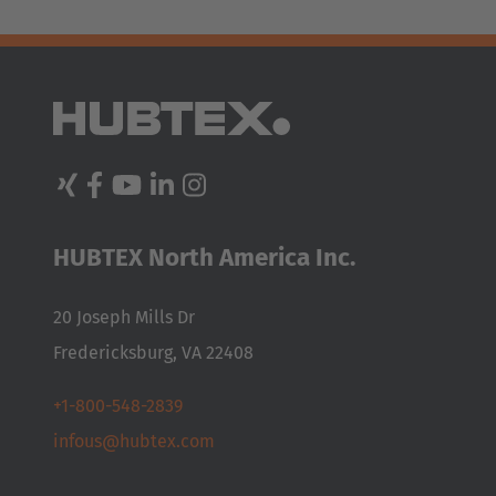
AMERICA
Brasil
HUBTEX North America Inc.
Português
United States
20 Joseph Mills Dr
English
Fredericksburg, VA 22408
ASIA/PACIFIC
+1-800-548-2839
infous@hubtex.com
Australia