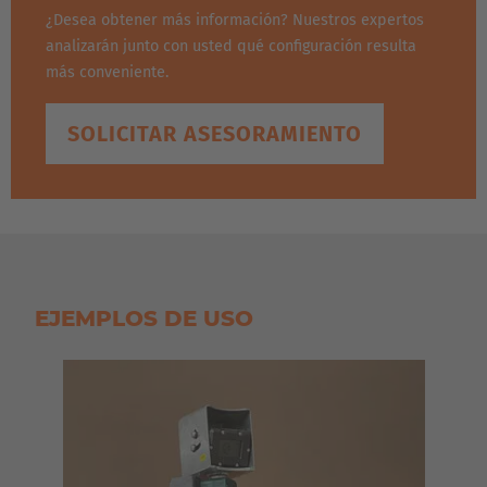
¿Desea obtener más información? Nuestros expertos
analizarán junto con usted qué configuración resulta
más conveniente.
SOLICITAR ASESORAMIENTO
EJEMPLOS DE USO