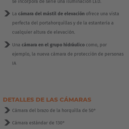
se incorpora de serie una iluminación LED.
La
cámara del mástil de elevación
ofrece una vista
perfecta del portahorquillas y de la estantería a
cualquier altura de elevación.
EUROPE
Una
cámara en el grupo hidráulico
como, por
ejemplo, la nueva cámara de protección de personas
Belgium
IA
Nederlands
Français
Deutsch
Česká republika
Cesko
DETALLES DE LAS CÁMARAS
Deutschland
Cámara del brazo de la horquilla de 50°
Deutsch
Cámara estándar de 130°
España