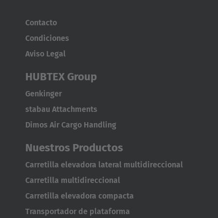
English
Contacto
Japan
Condiciones
Japanese
Aviso Legal
Türkiye
HUBTEX Group
Türkçe
Genkinger
stabau Attachments
Dimos Air Cargo Handling
Nuestros Productos
Carretilla elevadora lateral multidireccional
Carretilla multidireccional
Carretilla elevadora compacta
Transportador de plataforma