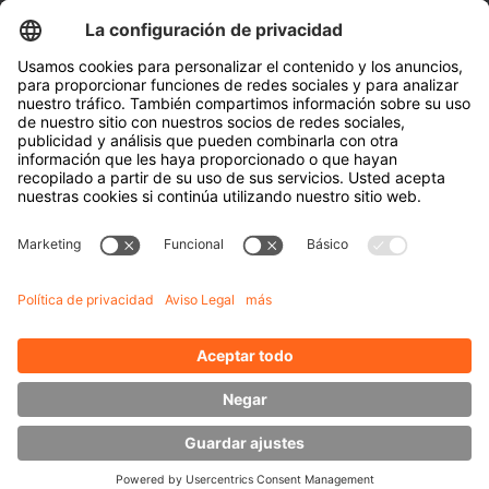
Cubetas y contenedores
Utillaje para neumáticos
Bobinas de cable
Puertas y ventanas
Empresa
A cerca de Hubtex
Acerca de HUBTEX Solutions Spain
Sostenibilidad
Sucursales
Contact
Conocimiento
Descargas
Gestión energética