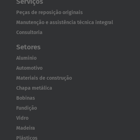
Serviços
Peças de reposição originais
Manutenção e assistência técnica integral
Consultoria
Setores
Alumínio
Automotivo
Materiais de construção
AMERICA
Chapa metálica
Bobinas
Brasil
Fundição
Português
Vidro
Madeira
United States
Plásticos
English