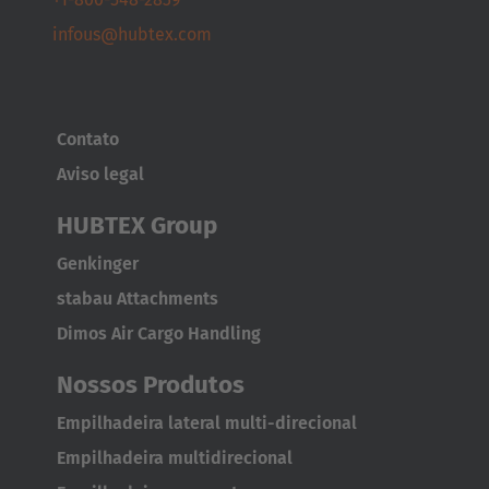
Deutsch
infous@hubtex.com
España
Español
Contato
France
Aviso legal
Français
HUBTEX Group
Great Britain
Genkinger
English
stabau Attachments
Italia
Dimos Air Cargo Handling
Italiano
Nossos Produtos
Luxembourg
Empilhadeira lateral multi-direcional
Français
Deutsch
Empilhadeira multidirecional