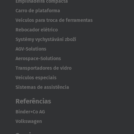
Empilhadeira compacta
Nederland
Carro de plataforma
Nederlands
Veículos para troca de ferramentas
Österreich
Rebocador elétrico
Deutsch
Systémy vychystávání zboží
AGV-Solutions
Polska
Aerospace-Solutions
Polski
Transportadores de vidro
Türkiye
Veículos especiais
Türkçe
Sistemas de assistência
Referências
English Neutral
Binder+Co AG
Volkswagen