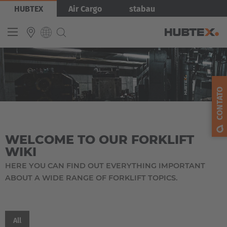
Pular
HUBTEX
Air Cargo
stabau
para
o
conteúdo
principal
Tópicos
INTERNATIONAL
« back to main menu
English
CONTATO
Empilhadeiras laterais
Gestão de energia
Deutsch
Microsite X-Way Mover
Microsite Order Picking
Español
Empilhadeiras Multidirecionais Automatizadas
WELCOME TO OUR FORKLIFT
Français
WIKI
Referências
HERE YOU CAN FIND OUT EVERYTHING IMPORTANT
ABOUT A WIDE RANGE OF FORKLIFT TOPICS.
All