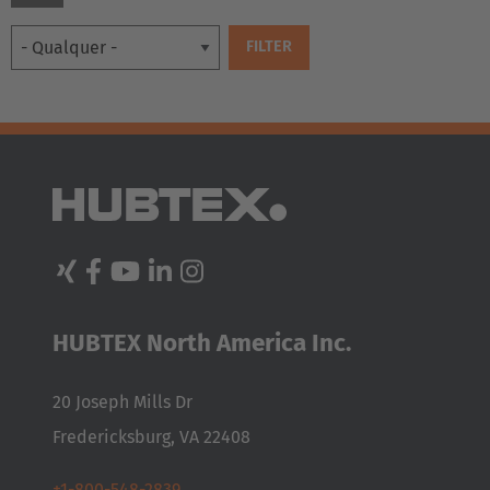
EUROPE
Belgium
Nederlands
Français
Deutsch
HUBTEX North America Inc.
Česká republika
20 Joseph Mills Dr
Cesko
Fredericksburg, VA 22408
Deutschland
+1-800-548-2839