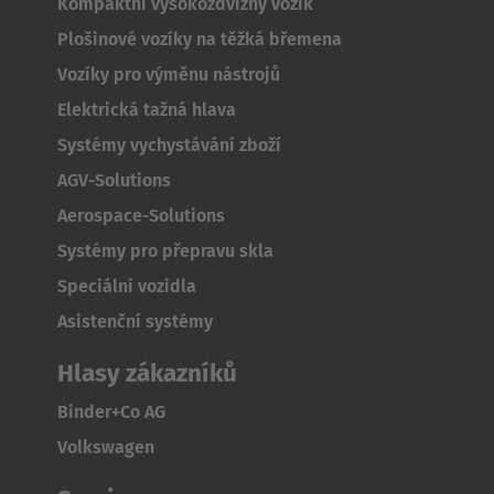
Kompaktní vysokozdvižný vozík
Nederland
Plošinové vozíky na těžká břemena
Nederlands
Vozíky pro výměnu nástrojů
Österreich
Elektrická tažná hlava
Deutsch
Systémy vychystávání zboží
AGV-Solutions
Polska
Aerospace-Solutions
Polski
Systémy pro přepravu skla
Türkiye
Speciální vozidla
Türkçe
Asistenční systémy
Hlasy zákazníků
English Neutral
Binder+Co AG
Volkswagen