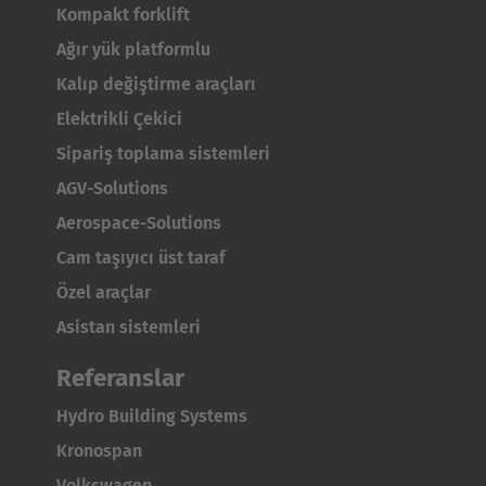
Kompakt forklift
Ağır yük platformlu
Kalıp değiştirme araçları
Elektrikli Çekici
Sipariş toplama sistemleri
AGV-Solutions
Aerospace-Solutions
Cam taşıyıcı üst taraf
Özel araçlar
Asistan sistemleri
AMERICA
Referanslar
Brasil
Hydro Building Systems
Português
Kronospan
United States
Volkswagen