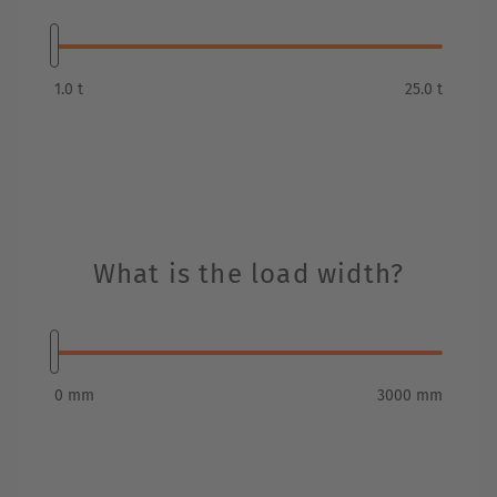
1.0 t
25.0 t
EUROPE
What is the load width?
Belgium
Nederlands
Français
Deutsch
0 mm
3000 mm
Česká republika
Cesko
Deutschland