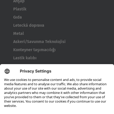
Ahşap
Plastik
Gıda
Letecká doprava
Metal
Askeri/Savunma Teknolojisi
Konteyner taşımacılığı
Lastik kalıbı
Tambur taşıyıcı
Kapılar ve pencereler
Şirket
Hubtex hakkında
Sürdürülebilirlik
Şubeler