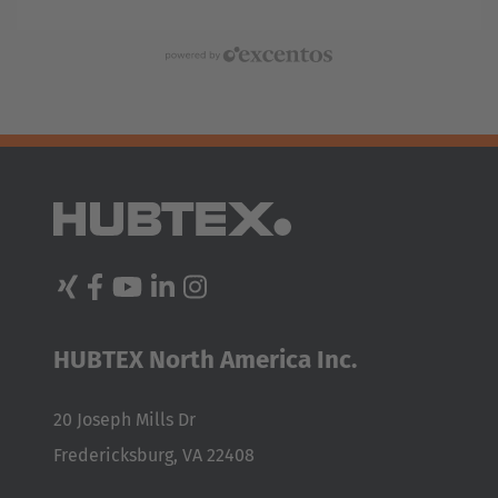
Nederland
powered by excentos
Nederlands
Österreich
Deutsch
Polska
Polski
Türkiye
Türkçe
HUBTEX North America Inc.
English Neutral
20 Joseph Mills Dr
Fredericksburg, VA 22408