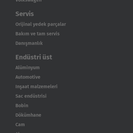
English
Servis
ASIA/PACIFIC
Orijinal yedek parçalar
Bakım ve tam servis
Australia
Danışmanlık
English
Endüstri üst
Japan
Alüminyum
Japanese
Automotive
Türkiye
Inşaat malzemeleri
Türkçe
Sac endüstrisi
Bobin
Dökümhane
Cam