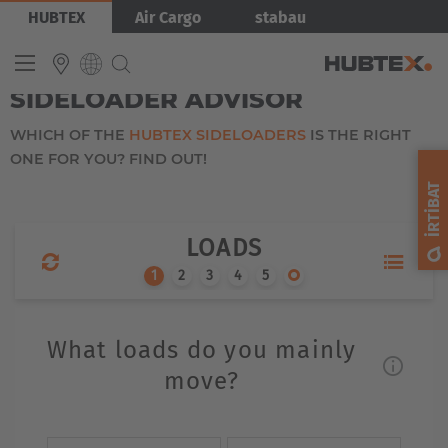
Ana
HUBTEX
Air Cargo
stabau
içeriğe
atla
MULTIDIRECTIONAL
SIDELOADER ADVISOR
WHICH OF THE
HUBTEX SIDELOADERS
IS THE RIGHT
INTERNATIONAL
ONE FOR YOU? FIND OUT!
English
İRTIBAT
Deutsch
Español
LOADS
Français
What loads do you mainly
move?