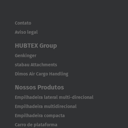
EUROPE
Contato
Belgium
Aviso legal
Nederlands
Français
Deutsch
HUBTEX Group
Česká republika
Genkinger
Cesko
stabau Attachments
Dimos Air Cargo Handling
Deutschland
Deutsch
Nossos Produtos
Empilhadeira lateral multi-direcional
España
Empilhadeira multidirecional
Español
Empilhadeira compacta
France
Carro de plataforma