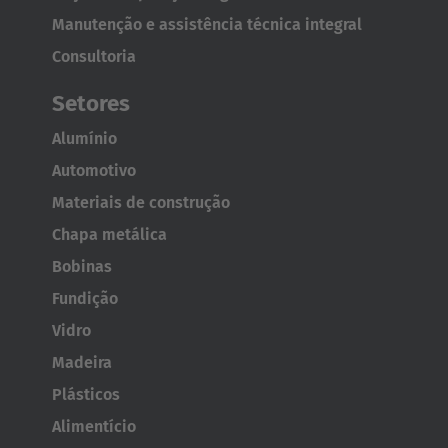
Polska
Manutenção e assistência técnica integral
Polski
Consultoria
Türkiye
Setores
Türkçe
Alumínio
Automotivo
English Neutral
Materiais de construção
Chapa metálica
Bobinas
Fundição
Vidro
Madeira
Plásticos
AMERICA
Alimentício