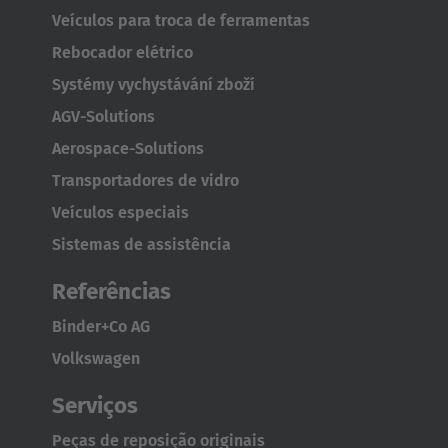
Français
Veículos para troca de ferramentas
Rebocador elétrico
Great Britain
Systémy vychystávání zboží
English
AGV-Solutions
Italia
Aerospace-Solutions
Italiano
Transportadores de vidro
Veículos especiais
Luxembourg
Sistemas de assistência
Français
Deutsch
Referências
Nederland
Binder+Co AG
Nederlands
Volkswagen
Österreich
Serviços
Deutsch
Peças de reposição originais