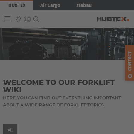
Skip
HUBTEX
Air Cargo
stabau
to
main
content
INTERNATIONAL
English
CONTACT
Deutsch
Español
WELCOME TO OUR FORKLIFT
Français
WIKI
HERE YOU CAN FIND OUT EVERYTHING IMPORTANT
EUROPE
ABOUT A WIDE RANGE OF FORKLIFT TOPICS.
Belgium
Nederlands
Français
Deutsch
All