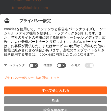
Italiano
infous@hubtex.com
Luxembourg
Français
Deutsch
お問い合わせ
Nederland
Nederlands
Company
Hubtexについて
Österreich
サステナビリティ
Deutsch
お問い合わせ先
Polska
Media
Polski
Downloads
Türkiye
エネルギー管理
Türkçe
サイドローダー