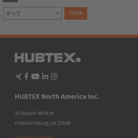
Česká republika
Cesko
Deutschland
Deutsch
España
Español
France
Français
HUBTEX North America Inc.
Great Britain
20 Joseph Mills Dr
English
Fredericksburg, VA 22408
Italia
+1-800-548-2839