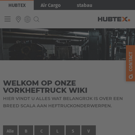
Overslaan
HUBTEX
Air Cargo
stabau
en
naar
de
inhoud
gaan
INTERNATIONAL
English
CONTACT
Deutsch
Español
WELKOM OP ONZE
Français
VORKHEFTRUCK WIKI
HIER VINDT U ALLES WAT BELANGRIJK IS OVER EEN
BREED SCALA AAN HEFTRUCKONDERWERPEN.
Alle
B
C
L
S
V