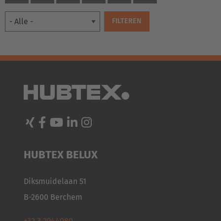
EUROPE
HUBTEX BELUX
Belgium
Diksmuidelaan 51
Nederlands
Français
Deutsch
B-2600 Berchem
Česká republika
+32 3 2944080