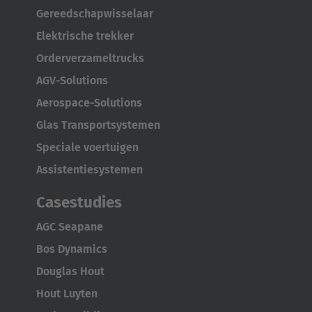
Luxembourg
Gereedschapwisselaar
Français
Deutsch
Elektrische trekker
Orderverzameltrucks
Nederland
AGV-Solutions
Nederlands
Aerospace-Solutions
Österreich
Glas Transportsystemen
Deutsch
Speciale voertuigen
Assistentiesystemen
Polska
Polski
Casestudies
Türkiye
AGC Seapane
Türkçe
Bos Dynamics
Douglas Hout
English Neutral
Hout Luyten