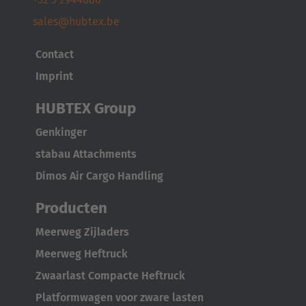
Cesko
sales@hubtex.be
Deutschland
Contact
Deutsch
Imprint
España
HUBTEX Group
Español
Genkinger
France
stabau Attachments
Français
Dimos Air Cargo Handling
Great Britain
Producten
English
Meerweg Zijladers
Meerweg Heftruck
Italia
Zwaarlast Compacte Heftruck
Italiano
Platformwagen voor zware lasten