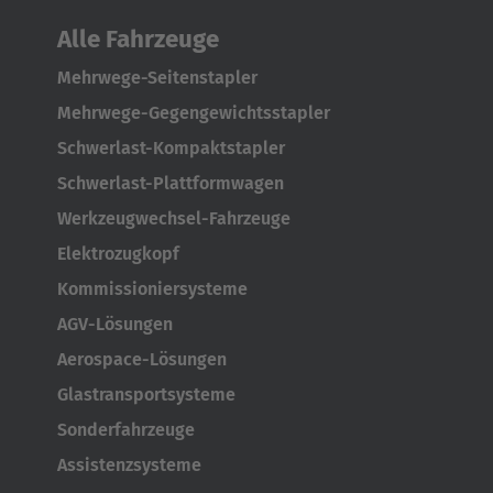
Français
Alle Fahrzeuge
Great Britain
Mehrwege-Seitenstapler
English
Mehrwege-Gegengewichtsstapler
Schwerlast-Kompaktstapler
Italia
Schwerlast-Plattformwagen
Italiano
Werkzeugwechsel-Fahrzeuge
Luxembourg
Elektrozugkopf
Français
Deutsch
Kommissioniersysteme
AGV-Lösungen
Nederland
Aerospace-Lösungen
Nederlands
Glastransportsysteme
Österreich
Sonderfahrzeuge
Deutsch
Assistenzsysteme