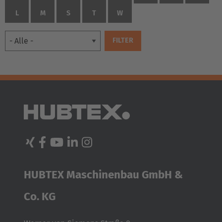
L
M
S
T
W
HUBTEX Maschinenbau GmbH &
Co. KG