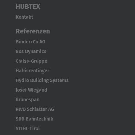
Polska
HUBTEX
Polski
Kontakt
Türkiye
Referenzen
Türkçe
Binder+Co AG
English Neutral
Bos Dynamics
Craiss-Gruppe
Habisreutinger
Hydro Building Systems
Josef Wiegand
Kronospan
RWD Schlatter AG
SBB Bahntechnik
STIHL Tirol