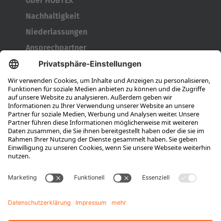
Über HUBTEX
Nachhaltigkeit
Niederlassungen
Ansprechpartner
Karriere
Ausbildung
Berufseinsteiger & Erfahrene
Das bieten wir
Das ist HUBTEX
Stellenangebote
Wissen
Downloads
Energiemanagement