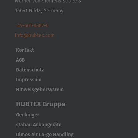
Werner-von-Siemens-Straße 8
36041 Fulda, Germany
EUROPE
+49-661-8382-0
Belgium
info@hubtex.com
Nederlands
Français
Deutsch
Kontakt
Česká republika
AGB
Cesko
Datenschutz
Impressum
Deutschland
Hinweisgebersystem
Deutsch
HUBTEX Gruppe
España
Genkinger
Español
stabau Anbaugeräte
France
Dimos Air Cargo Handling