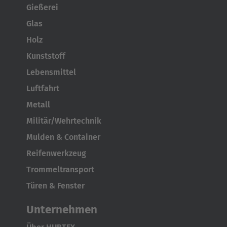
Gießerei
Português
Glas
United States
Holz
English
Kunststoff
Lebensmittel
ASIA/PACIFIC
Luftfahrt
Metall
Australia
Militär/Wehrtechnik
English
Mulden & Container
Japan
Reifenwerkzeug
Japanese
Trommeltransport
Türen & Fenster
Türkiye
Türkçe
Unternehmen