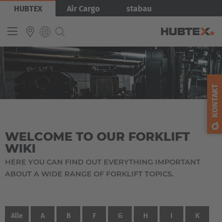
Direkt
HUBTEX
Air Cargo
stabau
zum
Inhalt
INTERNATIONAL
English
KONTAKT
Deutsch
Español
WELCOME TO OUR FORKLIFT
Français
WIKI
HERE YOU CAN FIND OUT EVERYTHING IMPORTANT
ABOUT A WIDE RANGE OF FORKLIFT TOPICS.
Alle
A
B
F
G
H
I
K