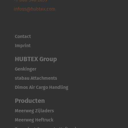
Cesko
infous@hubtex.com
Deutschland
Deutsch
Contact
España
Imprint
Español
HUBTEX Group
France
Genkinger
Français
stabau Attachments
Great Britain
Dimos Air Cargo Handling
English
Producten
Italia
Meerweg Zijladers
Italiano
Meerweg Heftruck