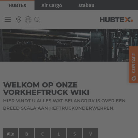
Overslaan
HUBTEX
Air Cargo
stabau
en
naar
de
inhoud
gaan
INTERNATIONAL
English
CONTACT
Deutsch
Español
WELKOM OP ONZE
Français
VORKHEFTRUCK WIKI
HIER VINDT U ALLES WAT BELANGRIJK IS OVER EEN
BREED SCALA AAN HEFTRUCKONDERWERPEN.
Alle
B
C
L
S
V