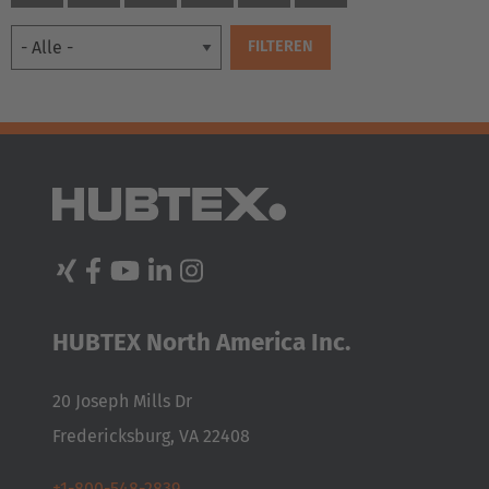
EUROPE
HUBTEX North America Inc.
Belgium
20 Joseph Mills Dr
Nederlands
Français
Deutsch
Fredericksburg, VA 22408
Česká republika
+1-800-548-2839