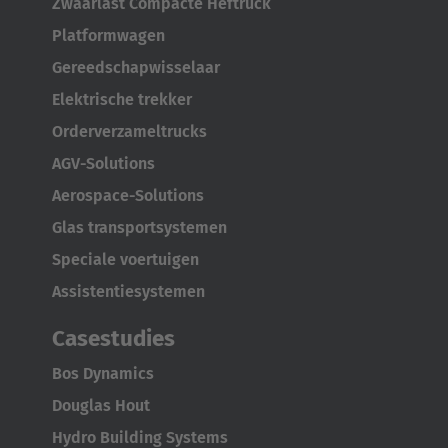
Zwaarlast Compacte Heftruck
Luxembourg
Platformwagen
Français
Deutsch
Gereedschapwisselaar
Nederland
Elektrische trekker
Nederlands
Orderverzameltrucks
AGV-Solutions
Österreich
Aerospace-Solutions
Deutsch
Glas transportsystemen
Polska
Speciale voertuigen
Polski
Assistentiesystemen
Türkiye
Casestudies
Türkçe
Bos Dynamics
Douglas Hout
English Neutral
Hydro Building Systems