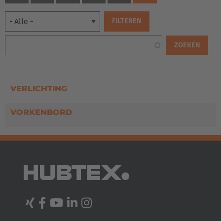
VERLICHTING
VORKENBORD
EUROPE
Belgium
Nederlands
Français
Deutsch