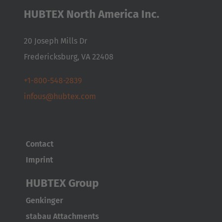
HUBTEX North America Inc.
Česká republika
Cesko
20 Joseph Mills Dr
Deutschland
Fredericksburg, VA 22408
Deutsch
+1-800-548-2839
España
infous@hubtex.com
Español
France
Contact
Français
Imprint
Great Britain
HUBTEX Group
English
Genkinger
Italia
stabau Attachments