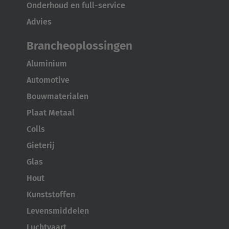
Onderhoud en full-service
Advies
Brancheoplossingen
AMERICA
Aluminium
Brasil
Automotive
Português
Bouwmaterialen
Plaat Metaal
United States
Coils
English
Gieterij
ASIA/PACIFIC
Glas
Hout
Australia
Kunststoffen
English
Levensmiddelen
Japan
Luchtvaart