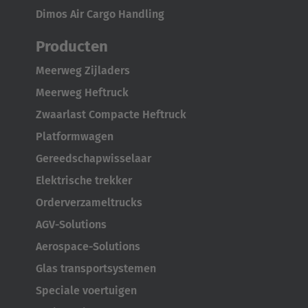
Italiano
Dimos Air Cargo Handling
Producten
Luxembourg
Français
Deutsch
Meerweg Zijladers
Meerweg Heftruck
Nederland
Zwaarlast Compacte Heftruck
Nederlands
Platformwagen
Österreich
Gereedschapwisselaar
Deutsch
Elektrische trekker
Orderverzameltrucks
Polska
AGV-Solutions
Polski
Aerospace-Solutions
Türkiye
Glas transportsystemen
Türkçe
Speciale voertuigen