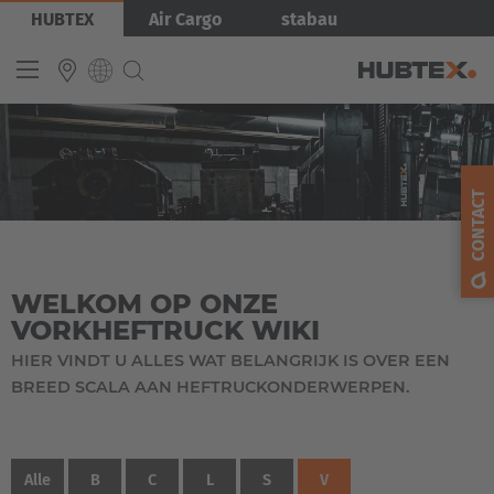
Overslaan
HUBTEX
Air Cargo
stabau
en
naar
de
inhoud
gaan
INTERNATIONAL
English
CONTACT
Deutsch
Español
WELKOM OP ONZE
Français
VORKHEFTRUCK WIKI
HIER VINDT U ALLES WAT BELANGRIJK IS OVER EEN
BREED SCALA AAN HEFTRUCKONDERWERPEN.
Alle
B
C
L
S
V