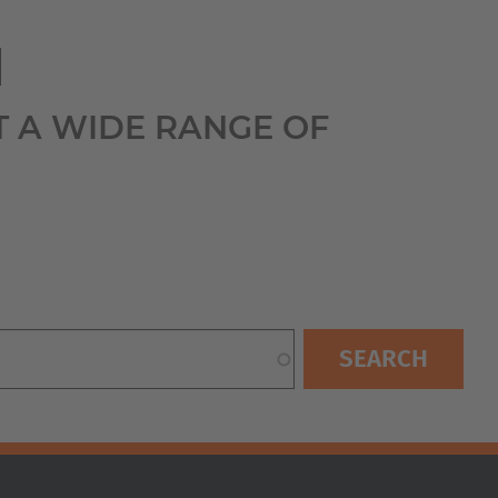
Australia
English
I
Japan
T A WIDE RANGE OF
Japanese
Türkiye
Türkçe