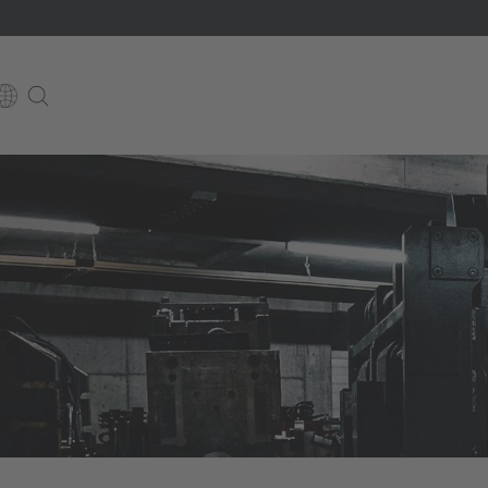
E
Italiano
ium
ds
Français
Deutsch
Luxembourg
Français
Deutsch
 republika
Nederland
Nederlands
schland
Österreich