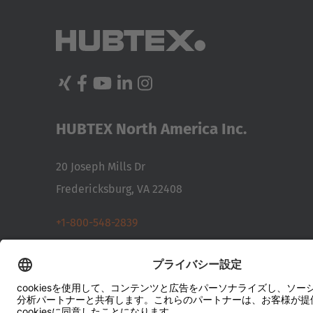
ロ
向
拠
ー
け
点
ダ
電
ー
動
お
コ
問
ン
実
い
パ
績
合
ク
わ
ト
せ
フ
HUBTEX North America Inc.
ォ
ー
展
ク
示
20 Joseph Mills Dr
リ
会
フ
&
Fredericksburg, VA 22408
ト
イ
ベ
ン
重
+1-800-548-2839
ト
量
物
infous@hubtex.com
用
車
両
オ
お問い合わせ