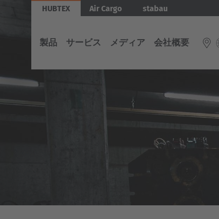
Skip
HUBTEX
Air Cargo
stabau
to
main
製品
サービス
メディア
会社概要
content
車
サ
メ
会
両
ー
デ
社
INTERNATIONAL
EUROP
ビ
ィ
概
English
ス
ア
要
電
Belg
Deutsch
動
Nederlan
マ
Español
サ
日
ル
イ
本
チ
Français
Česká
ド
に
ダ
ロ
お
イ
Cesko
ー
け
レ
ダ
る
ク
ー
HUBTEX
シ
Deut
ョ
ナ
エ
HUBTEX
Deutsch
ル
ネ
に