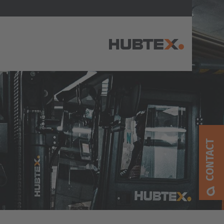
AMERICA
Brasil
Português
CONTACT
United States
English
ASIA/PACIFIC