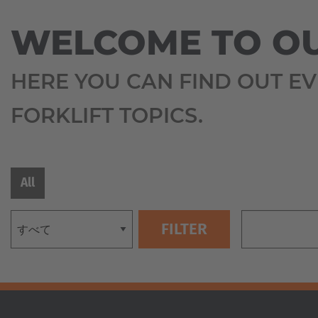
サ
ル
つ
イ
Espa
ギ
い
WELCOME TO OU
ド
ー
て
ロ
Español
管
ー
理
ニ
ダ
HERE YOU CAN FIND OUT E
ュ
Franc
ー
自
ー
動
ス
Français
リ
FORKLIFT TOPICS.
化
＆
ー
さ
プ
チ
れ
レ
Great
ト
た
ス
ラ
English
マ
リ
ッ
ル
リ
ク
All
チ
ー
Italia
フ
ダ
ス
ォ
イ
ー
レ
サ
ク
ク
ス
リ
シ
テ
フ
ョ
ナ
ト
ナ
ビ
ル
リ
サ
重
テ
イ
量
ィ
ド
物