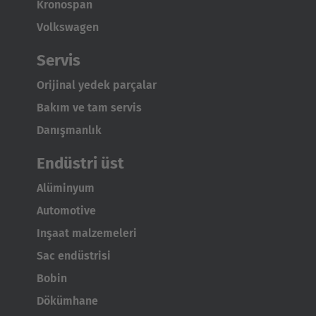
Kronospan
Volkswagen
Servis
Orijinal yedek parçalar
Bakım ve tam servis
Danışmanlık
Endüstri üst
Alüminyum
Automotive
Inşaat malzemeleri
AMERICA
Sac endüstrisi
Brasil
Bobin
Português
Dökümhane