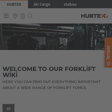
Ana
HUBTEX
Air Cargo
stabau
içeriğe
atla
INTERNATIONAL
English
İRTIBAT
Deutsch
Español
WELCOME TO OUR FORKLIFT
Français
WIKI
HERE YOU CAN FIND OUT EVERYTHING IMPORTANT
ABOUT A WIDE RANGE OF FORKLIFT TOPICS.
All