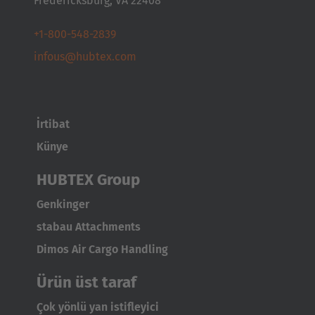
Fredericksburg, VA 22408
Deutschland
Deutsch
+1-800-548-2839
infous@hubtex.com
España
Español
France
İrtibat
Français
Künye
Great Britain
HUBTEX Group
English
Genkinger
stabau Attachments
Italia
Dimos Air Cargo Handling
Italiano
Ürün üst taraf
Luxembourg
Çok yönlü yan istifleyici
Français
Deutsch