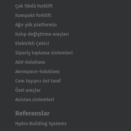
Çok Yönlü Forklift
Nederland
Kompakt forklift
Nederlands
Ağır yük platformlu
Kalıp değiştirme araçları
Österreich
Elektrikli Çekici
Deutsch
Sipariş toplama sistemleri
Polska
AGV-Solutions
Polski
Aerospace-Solutions
Cam taşıyıcı üst taraf
Türkiye
Özel araçlar
Türkçe
Asistan sistemleri
English Neutral
Referanslar
Hydro Building Systems