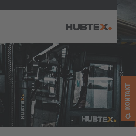
AMERICA
Brasil
Português
KONTAKT
United States
English
ASIA/PACIFIC