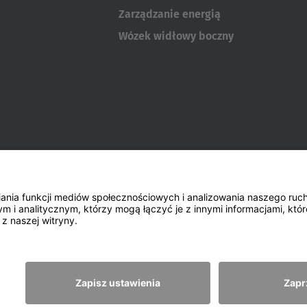
Zarządzanie energią
Wózek widłowy boczny