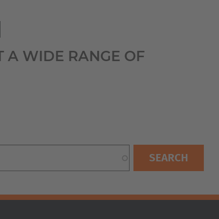
Australia
English
I
Japan
T A WIDE RANGE OF
Japanese
Türkiye
Türkçe