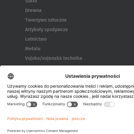
Szkła
Drewna
Tworzywo sztuczne
Artykuły spożywcze
Lotnictwo
Metalu
Vojsko/vojenská technika
Wielkogabarytowych i kontenerów
Narzędzia do produkcji opon
Transportery bębnów
Drzwi i okien