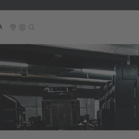
A
E
Italiano
ium
ds
Français
Deutsch
Luxembourg
Français
Deutsch
 republika
Nederland
Nederlands
schland
Österreich