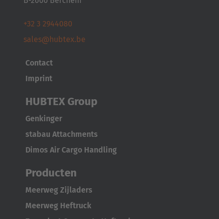
B-2600 Berchem
Cesko
+32 3 2944080
Deutschland
sales@hubtex.be
Deutsch
Contact
España
Imprint
Español
HUBTEX Group
France
Genkinger
Français
stabau Attachments
Dimos Air Cargo Handling
Great Britain
English
Producten
Meerweg Zijladers
Italia
Meerweg Heftruck
Italiano