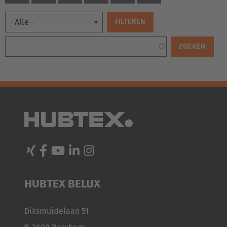
EUROPE
Belgium
HUBTEX BELUX
Nederlands
Français
Deutsch
Diksmuidelaan 51
Česká republika