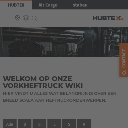
Overslaan
HUBTEX
Air Cargo
stabau
en
naar
de
inhoud
gaan
INTERNATIONAL
English
CONTACT
Deutsch
Español
WELKOM OP ONZE
Français
VORKHEFTRUCK WIKI
HIER VINDT U ALLES WAT BELANGRIJK IS OVER EEN
BREED SCALA AAN HEFTRUCKONDERWERPEN.
Alle
B
C
L
S
V