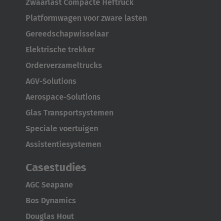
Zwaarlast Compacte Heftruck
Luxembourg
Platformwagen voor zware lasten
Français
Deutsch
Gereedschapwisselaar
Elektrische trekker
Nederland
Orderverzameltrucks
Nederlands
AGV-Solutions
Österreich
Aerospace-Solutions
Deutsch
Glas Transportsystemen
Speciale voertuigen
Polska
Assistentiesystemen
Polski
Casestudies
Türkiye
Türkçe
AGC Seapane
Bos Dynamics
English Neutral
Douglas Hout