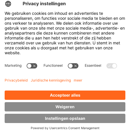
Türkçe
Kabelhaspeltransporter
Deuren en ramen
Bedrijf
Over Hubtex
Duurzaamheid
Vestigingen
Contactpersonen
Kennis
Downloads
Energiebeheer
Zijlader