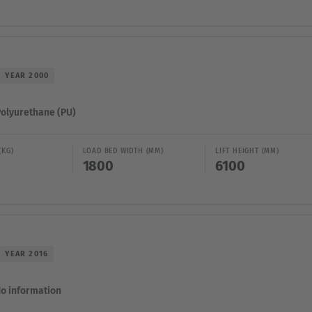
YEAR 2000
Polyurethane (PU)
(KG)
LOAD BED WIDTH (MM)
LIFT HEIGHT (MM)
1800
6100
YEAR 2016
No information