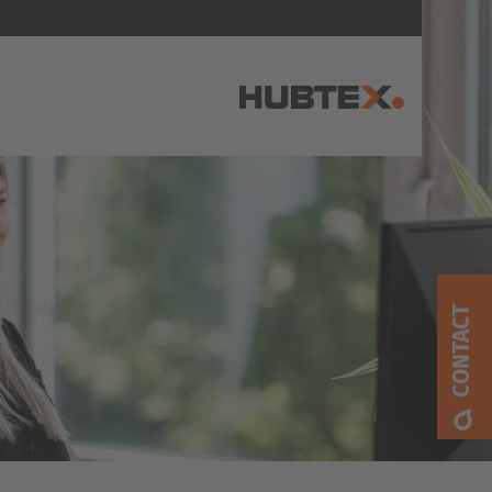
AMERICA
Brasil
Português
CONTACT
United States
English
ASIA/PACIFIC