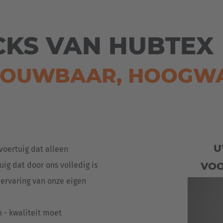
Deutsch
ña
Polska
CKS VAN HUBTEX
Polski
e
ROUWBAAR, HOOGW
Türkiye
Türkçe
 Britain
English Neutral
U
voertuig dat alleen
uig dat door ons volledig is
VOO
 ervaring van onze eigen
n - kwaliteit moet