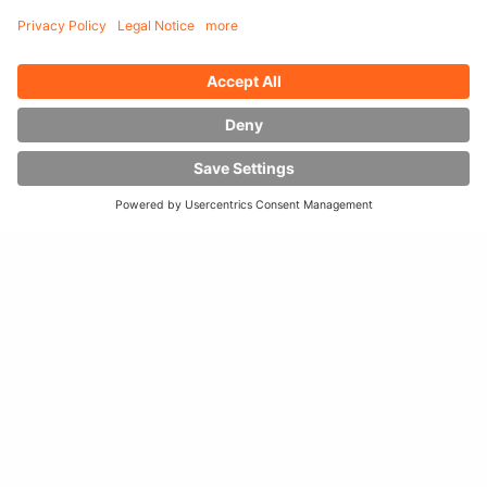
70
tona
varan
taşıma kapasitesi
Kombine olarak
kullanılabilir