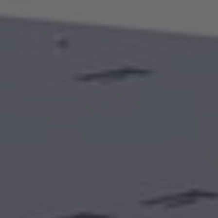
Nederland
Nederlands
Österreich
Deutsch
Polska
Polski
Türkiye
Türkçe
English Neutral