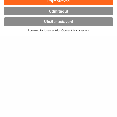
nosnost až
70
tun
možnost spřažení
vozíků
řízení pomocí
bezdrátového dálkového ovládání