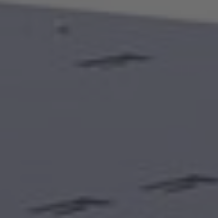
Nederlands
Österreich
Deutsch
Polska
Polski
Türkiye
Türkçe
English Neutral