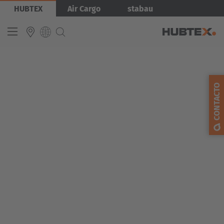
Přejít
Obrázek
HUBTEX
Air Cargo
stabau
k
hlavnímu
obsahu
INTERNATIONAL
CONTACTO
English
Deutsch
Español
Français