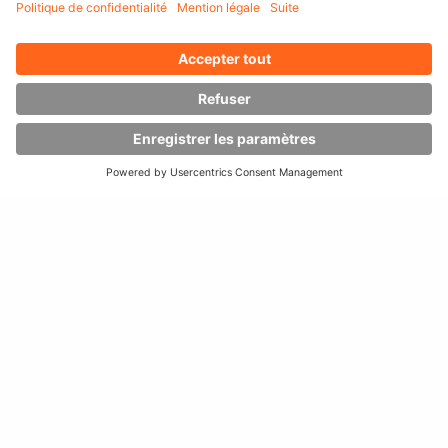
Jusqu'à
70
t
de capacité de charge
utilisable en
fonctionnement couplé