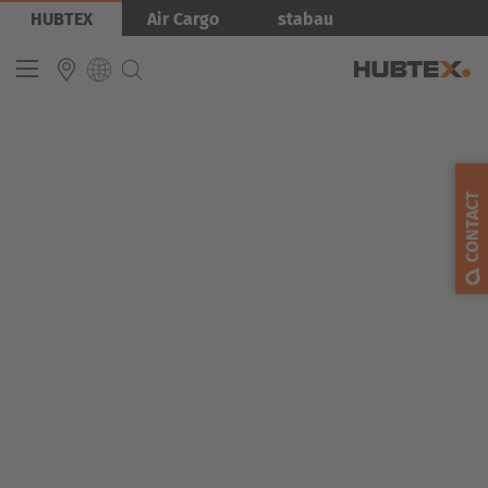
Aller
Image
HUBTEX
Air Cargo
stabau
au
contenu
principal
INTERNATIONAL
English
CONTACT
Deutsch
Español
Français