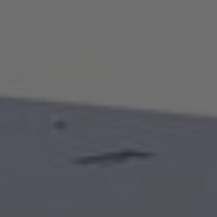
Italia
Italiano
Luxembourg
Français
Deutsch
Nederland
Nederlands
Österreich
Deutsch
Polska
Polski
Türkiye
Türkçe