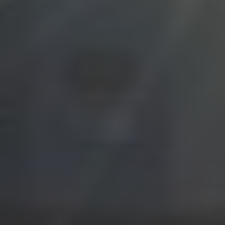
Great Britain
English
Italia
Italiano
Luxembourg
Français
Deutsch
Nederland
Nederlands
Österreich
Deutsch
Polska
Polski