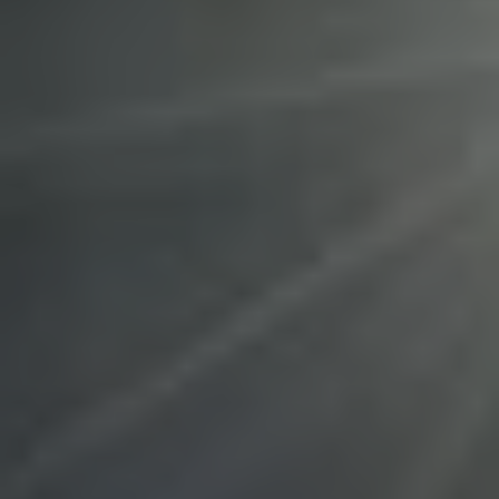
EUROPE
Belgium
Nederlands
Français
Deutsch
Česká republika
Cesko
Deutschland
Deutsch
España
Español
France
Français