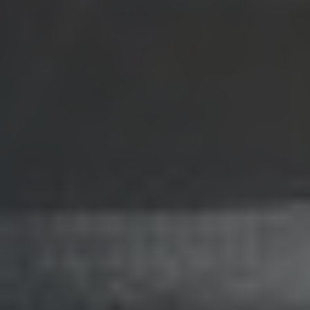
Türkiye
Türkçe
English Neutral