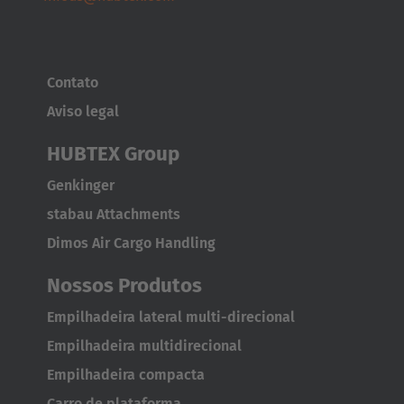
EUROPE
Contato
Belgium
Aviso legal
Nederlands
Français
Deutsch
HUBTEX Group
Česká republika
Genkinger
Cesko
stabau Attachments
Dimos Air Cargo Handling
Deutschland
Deutsch
Nossos Produtos
España
Empilhadeira lateral multi-direcional
Español
Empilhadeira multidirecional
Empilhadeira compacta
France
Carro de plataforma