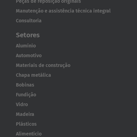
Peças de reposição originais
Polska
Manutenção e assistência técnica integral
Polski
Consultoria
Türkiye
Setores
Türkçe
Alumínio
English Neutral
Automotivo
Materiais de construção
Chapa metálica
Bobinas
Fundição
Vidro
Madeira
Plásticos
AMERICA
Alimentício