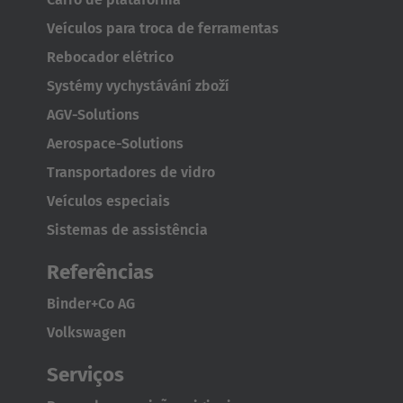
Français
Veículos para troca de ferramentas
Great Britain
Rebocador elétrico
English
Systémy vychystávání zboží
AGV-Solutions
Italia
Aerospace-Solutions
Italiano
Transportadores de vidro
Luxembourg
Veículos especiais
Français
Deutsch
Sistemas de assistência
Referências
Nederland
Nederlands
Binder+Co AG
Volkswagen
Österreich
Serviços
Deutsch