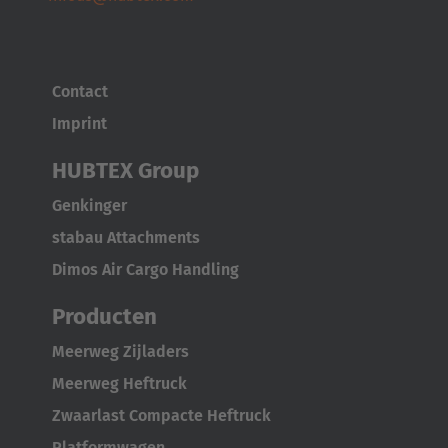
Contact
Imprint
EUROPE
HUBTEX Group
Belgium
Genkinger
Nederlands
Français
Deutsch
stabau Attachments
Česká republika
Dimos Air Cargo Handling
Cesko
Producten
Deutschland
Meerweg Zijladers
Deutsch
Meerweg Heftruck
Zwaarlast Compacte Heftruck
España
Platformwagen