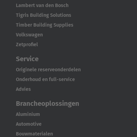
Österreich
Lambert van den Bosch
Deutsch
Tigris Building Solutions
Timber Building Supplies
Polska
Volkswagen
Polski
Zetprofiel
Türkiye
Service
Türkçe
Originele reserveonderdelen
English Neutral
Onderhoud en full-service
Advies
Brancheoplossingen
Aluminium
Automotive
Bouwmaterialen