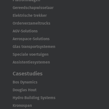
Español
Gereedschapwisselaar
France
Elektrische trekker
Français
Orderverzameltrucks
AGV-Solutions
Great Britain
Aerospace-Solutions
English
Glas transportsystemen
Italia
Speciale voertuigen
Italiano
Assistentiesystemen
Luxembourg
Casestudies
Français
Deutsch
Bos Dynamics
Douglas Hout
Nederland
Hydro Building Systems
Nederlands
Kronospan