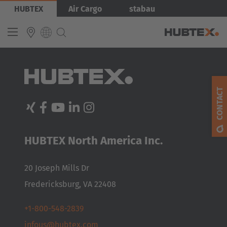
Overslaan
Er is nog geen inhoud gemaakt voor de voorpagina.
HUBTEX
Air Cargo
stabau
en
Volg de
Gebruikershandleiding
om uw site te bouwen.
naar
Abonneer op
de
inhoud
gaan
INTERNATIONAL
English
CONTACT
Deutsch
Español
Français
HUBTEX North America Inc.
20 Joseph Mills Dr
Fredericksburg, VA 22408
+1-800-548-2839
infous@hubtex.com