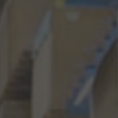
EUROPE
Belgium
Nederlands
Français
Deutsch
Česká republika
Cesko
Deutschland
Deutsch
España
Español
France
Français