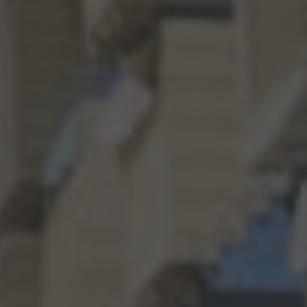
Great Britain
English
Italia
Italiano
Luxembourg
Français
Deutsch
Nederland
Nederlands
Österreich
Deutsch
Polska
Polski