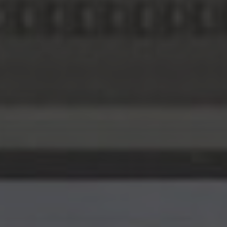
English
ASIA/PACIFIC
Australia
English
Japan
Japanese
Türkiye
Türkçe