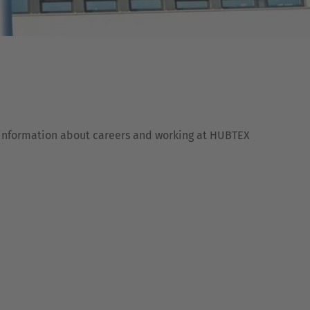
Australia
English
Japan
Japanese
Türkiye
t information about careers and working at HUBTEX
Türkçe