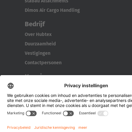
stabau Attachments
Dimos Air Cargo Handling
Bedrijf
Over Hubtex
Duurzaamheid
Vestigingen
Contactpersonen
Kennis
Downloads
Energiebeheer
Zijladers