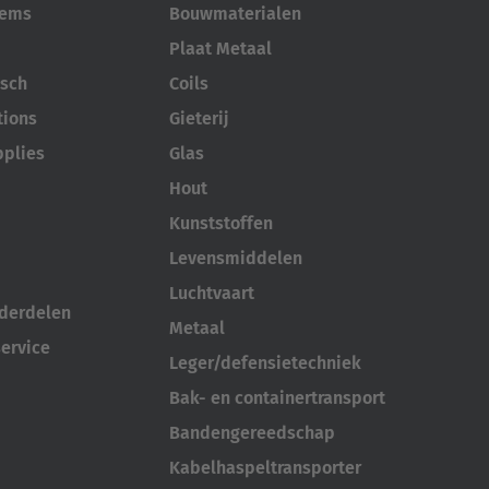
tems
Bouwmaterialen
Plaat Metaal
sch
Coils
tions
Gieterij
pplies
Glas
Hout
Kunststoffen
Levensmiddelen
Luchtvaart
nderdelen
Metaal
ervice
Leger/defensietechniek
Bak- en containertransport
Bandengereedschap
Kabelhaspeltransporter