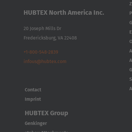
Z
HUBTEX North America Inc.
P
G
20 Joseph Mills Dr
E
Fredericksburg, VA 22408
O
A
+1-800-548-2839
A
infous@hubtex.com
G
S
A
Contact
Imprint
HUBTEX Group
Genkinger