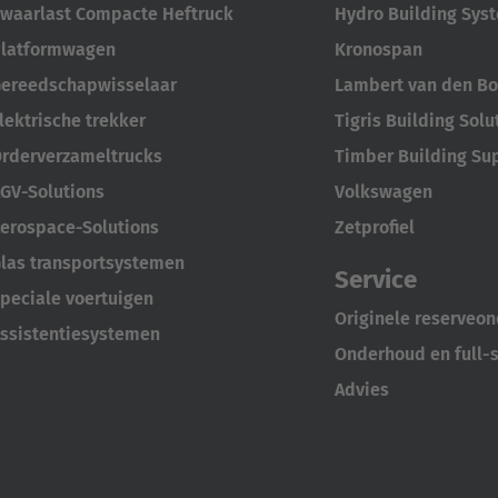
waarlast Compacte Heftruck
Hydro Building Sys
latformwagen
Kronospan
ereedschapwisselaar
Lambert van den Bo
lektrische trekker
Tigris Building Solu
rderverzameltrucks
Timber Building Su
GV-Solutions
Volkswagen
erospace-Solutions
Zetprofiel
las transportsystemen
Service
peciale voertuigen
Originele reserveo
ssistentiesystemen
Onderhoud en full-s
Advies