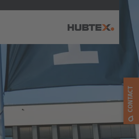
AMERICA
Brasil
Português
CONTACT
United States
English
ASIA/PACIFIC