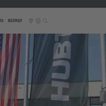
IS
BEDRIJF
E
Italiano
ium
ds
Français
Deutsch
Luxembourg
Français
Deutsch
 republika
Nederland
Nederlands
schland
Österreich