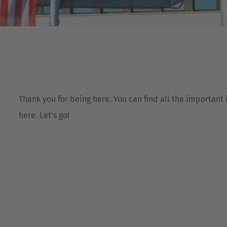
Deutsch
ña
Polska
Polski
e
Türkiye
Türkçe
 Britain
Thank you for being here. You can find all the importan
English Neutral
here. Let's go!