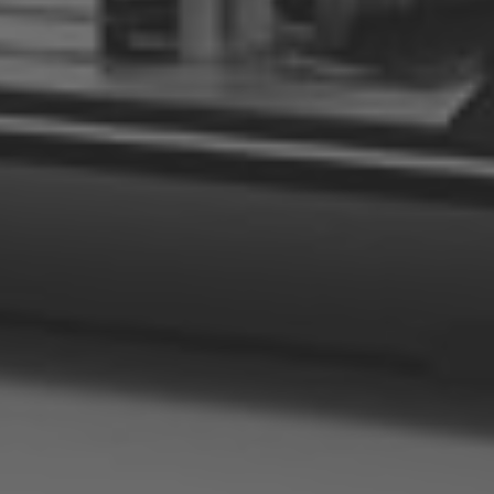
ASIA/PACIFIC
Australia
English
Japan
Japanese
Türkiye
Türkçe