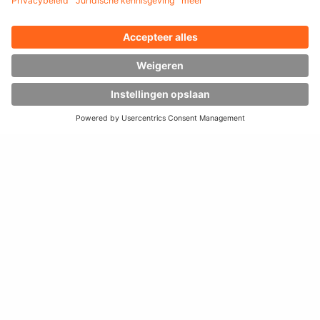
ORDERVERZAMELTRUCKS VOOR
LANGE GOEDEREN
VOOR PROFIELEN EN BUIZEN
Voor het verzamelen van aluminium-, kunststof- of
staalprofielen, lijsten en buizen biedt HUBTEX een
brede
range met oplossingen
. Bij
kleine en gemiddelde
overslaghoeveelheden
adviseren wij de
modellen MU-OP
en MU-SO
. Deze twee modellen zijn speciaal ingericht voor