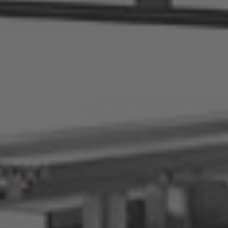
AMERICA
Brasil
Português
United States
English