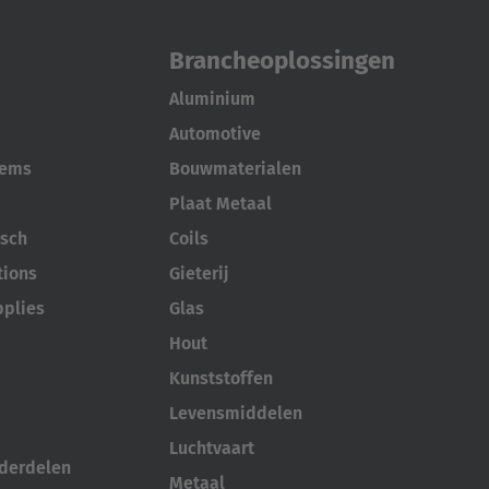
Brancheoplossingen
Aluminium
Automotive
tems
Bouwmaterialen
Plaat Metaal
sch
Coils
tions
Gieterij
pplies
Glas
Hout
Kunststoffen
Levensmiddelen
Luchtvaart
nderdelen
Metaal