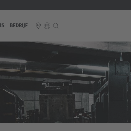
IS
BEDRIJF
E
Italiano
ium
ds
Français
Deutsch
Luxembourg
Français
Deutsch
 republika
Nederland
Nederlands
schland
Österreich