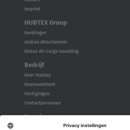
Imprint
HUBTEX Group
Genkinger
stabau Attachments
Dimos Air Cargo Handling
Bedrijf
Over Hubtex
Duurzaamheid
Vestigingen
Contactpersonen
Kennis
Downloads