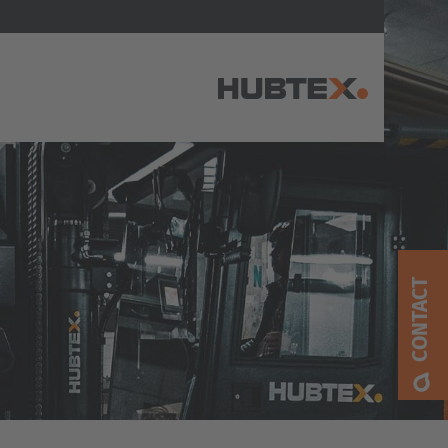
AMERICA
Brasil
Português
CONTACT
United States
English
ASIA/PACIFIC