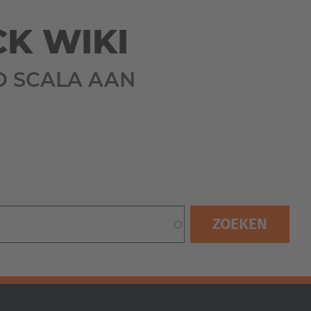
Australia
English
K WIKI
Japan
ED SCALA AAN
Japanese
Türkiye
Türkçe