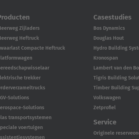
Producten
Casestudies
eerweg Zijladers
Bos Dynamics
eerweg Heftruck
Douglas Hout
waarlast Compacte Heftruck
Hydro Building Sys
latformwagen
Kronospan
ereedschapwisselaar
Lambert van den Bo
lektrische trekker
Tigris Building Solu
rderverzameltrucks
Timber Building Su
GV-Solutions
Volkswagen
erospace-Solutions
Zetprofiel
las transportsystemen
Service
peciale voertuigen
Originele reserveo
ssistentiesystemen