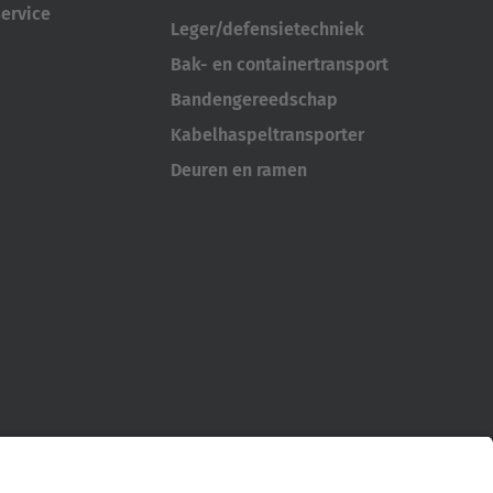
ervice
Leger/defensietechniek
Bak- en containertransport
Bandengereedschap
Kabelhaspeltransporter
Deuren en ramen