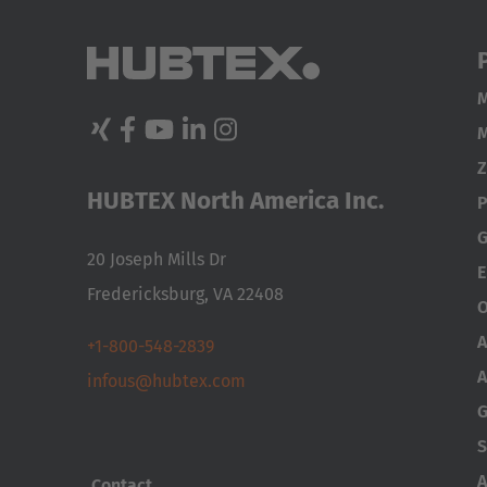
M
M
Z
HUBTEX North America Inc.
P
G
20 Joseph Mills Dr
E
Fredericksburg, VA 22408
O
A
+1-800-548-2839
A
infous@hubtex.com
G
S
A
Contact