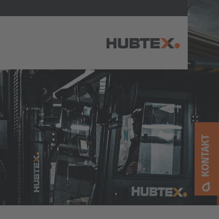
AMERICA
Brasil
Português
KONTAKT
United States
English
ASIA/PACIFIC