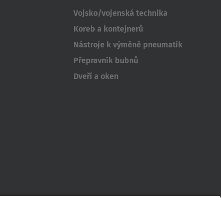
Vojsko/vojenská technika
Koreb a kontejnerů
Nástroje k výměně pneumatik
Přepravník bubnů
Dveří a oken