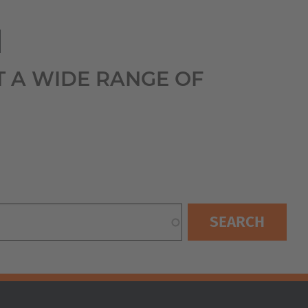
Australia
English
I
Japan
T A WIDE RANGE OF
Japanese
Türkiye
Türkçe