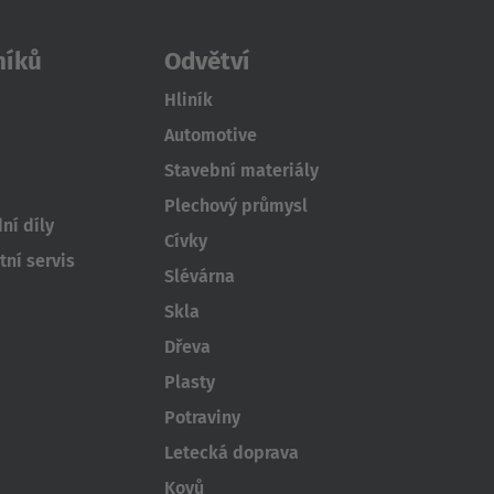
níků
Odvětví
Hliník
Automotive
Stavební materiály
Plechový průmysl
ní díly
Cívky
ní servis
Slévárna
Skla
Dřeva
Plasty
Potraviny
Letecká doprava
Kovů