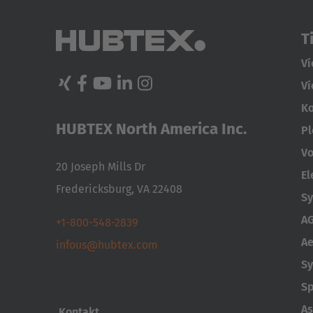
VOZÍKY
T
Ví
Ví
Ko
HUBTEX North America Inc.
Pl
Vo
20 Joseph Mills Dr
El
Fredericksburg, VA 22408
Sy
AG
+1-800-548-2839
Ae
infous@hubtex.com
Sy
Sp
As
Kontakt