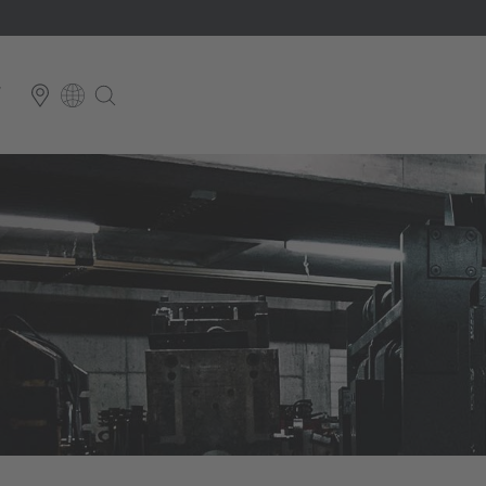
T
E
Italiano
ium
ds
Français
Deutsch
Luxembourg
Français
Deutsch
 republika
Nederland
Nederlands
schland
Österreich