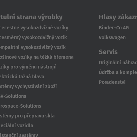
itulní strana výrobky
Hlasy zákaz
cecestné vysokozdvižné vozíky
Binder+Co AG
cesměrný vysokozdvižný vozík
Volkswagen
mpaktní vysokozdvižný vozík
Servis
ošinové vozíky na těžká břemena
Originální náhrad
zíky pro výměnu nástrojů
Údržba a komplet
ektrická tažná hlava
Poradenství
stémy vychystávání zboží
V-Solutions
rospace-Solutions
stémy pro přepravu skla
eciální vozidla
istenční systémy