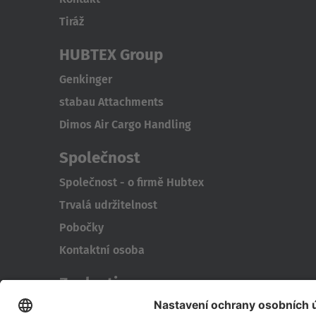
Tiráž
HUBTEX Group
Genkinger
stabau Attachments
Dimos Air Cargo Handling
Společnost
Společnost - o firmě Hubtex
Trvalá udržitelnost
Pobočky
Kontaktní osoba
Znalosti
Řízení spotřeby energie