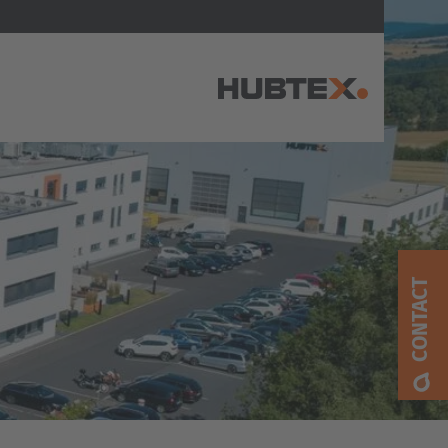
AMERICA
Brasil
Português
CONTACT
United States
English
ASIA/PACIFIC