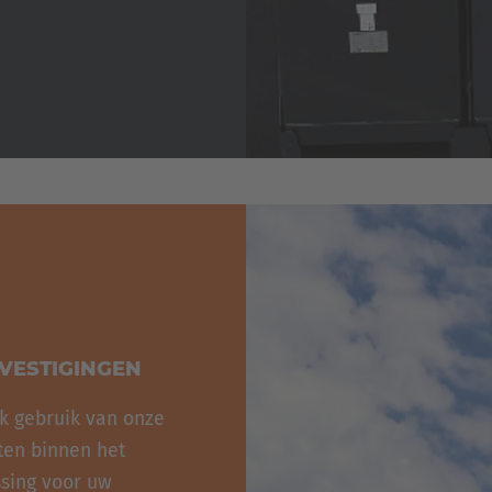
 VESTIGINGEN
k gebruik van onze
ten binnen het
ssing voor uw