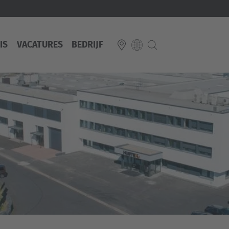
IS
VACATURES
BEDRIJF
E
Italiano
ium
ds
Français
Deutsch
Luxembourg
Français
Deutsch
 republika
Nederland
Nederlands
schland
Österreich