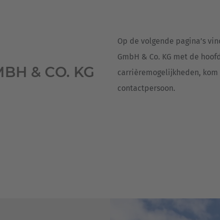
Deutsch
ña
Polska
Op de volgende pagina’s vin
Polski
e
GmbH & Co. KG met de hoofdv
BH & CO. KG
Türkiye
carrièremogelijkheden, kom 
Türkçe
contactpersoon.
 Britain
English Neutral