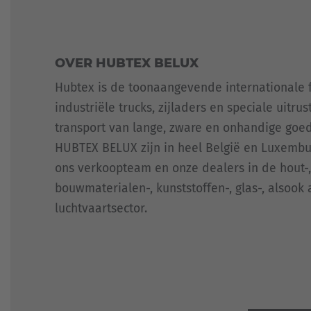
VAN
DEUREN
EN
RAMEN
OVER HUBTEX BELUX
WIND
EN
Hubtex is de toonaangevende internationale 
ZON
industriële trucks, zijladers en speciale uitru
transport van lange, zware en onhandige goed
HUBTEX BELUX zijn in heel België en Luxembu
ons verkoopteam en onze dealers in de hout-,
bouwmaterialen-, kunststoffen-, glas-, alsook
luchtvaartsector.