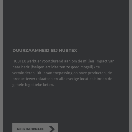
DUURZAAMHEID BIJ HUBTEX
HUBTEX werkt er voortdurend aan om de milieu-impact van
haar bedrijfseigen activiteiten zo goed mogelijk te
verminderen. Dit is van toepassing op onze producten, de
productiewerkplaatsen en alle overige locaties binnen de
gehele logistieke keten.
EUROPE
Belgium
MEER INFORMATIE
Nederlands
Français
Deutsch