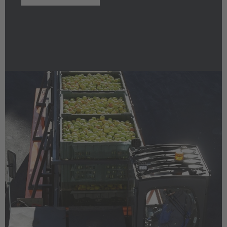
Česká republika
Cesko
Deutschland
Deutsch
España
Español
France
Français
Great Britain
English
Italia