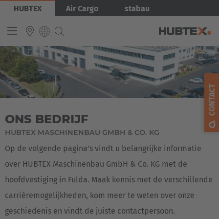
Overslaan
Afbeelding
HUBTEX
Air Cargo
stabau
en
naar
de
inhoud
gaan
INTERNATIONAL
English
CONTACT
Deutsch
ONS BEDRIJF
Español
HUBTEX MASCHINENBAU GMBH & CO. KG
Français
Op de volgende pagina’s vindt u belangrijke informatie
over HUBTEX Maschinenbau GmbH & Co. KG met de
hoofdvestiging in Fulda. Maak kennis met de verschillende
carrièremogelijkheden, kom meer te weten over onze
geschiedenis en vindt de juiste contactpersoon.