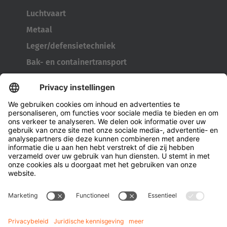
Luchtvaart
Metaal
Leger/defensietechniek
Bak- en containertransport
Bandengereedschap
Kabelhaspeltransporter
Deuren en ramen
Bedrijf
Over Hubtex
Duurzaamheid
Vestigingen
Contactpersonen
Kennis