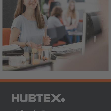
AMERICA
Brasil
Português
United States
English
ASIA/PACIFIC
Australia
English