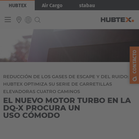
Pasar
Imagen
HUBTEX
Air Cargo
stabau
al
contenido
principal
INTERNATIONAL
CONTACTO
English
Deutsch
Español
REDUCCIÓN DE LOS GASES DE ESCAPE Y DEL RUIDO:
HUBTEX OPTIMIZA SU SERIE DE CARRETILLAS
Français
ELEVADORAS CUATRO CAMINOS
EL NUEVO MOTOR TURBO EN LA
DQ-X PROCURA UN
USO CÓMODO