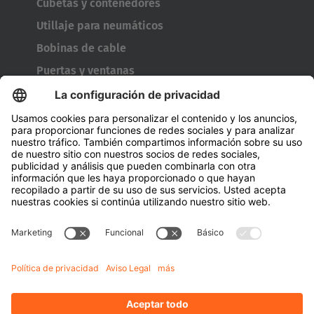
Cubetas y contenedores
Utillaje para neumáticos
Bobinas de cable
Puertas y ventanas
Empresa
A cerca de Hubtex
Acerca de HUBTEX Solutions Spain
Sostenibilidad
Sucursales
Contact
Conocimiento
Descargas
Gestión energética