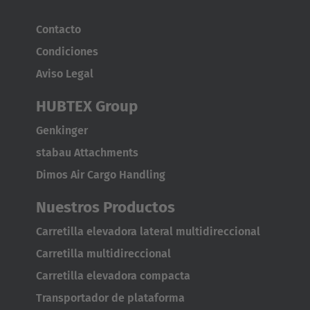
Australia
Contacto
English
Condiciones
Aviso Legal
Japan
HUBTEX Group
Japanese
Genkinger
Türkiye
stabau Attachments
Türkçe
Dimos Air Cargo Handling
Nuestros Productos
Carretilla elevadora lateral multidireccional
Carretilla multidireccional
Carretilla elevadora compacta
Transportador de plataforma