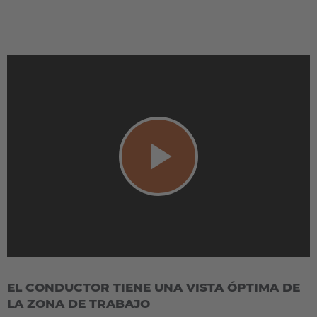
EUROPE
Belgium
Play
Nederlands
Français
Deutsch
Česká republika
Video
Cesko
Deutschland
EL CONDUCTOR TIENE UNA VISTA ÓPTIMA DE
LA ZONA DE TRABAJO
Deutsch