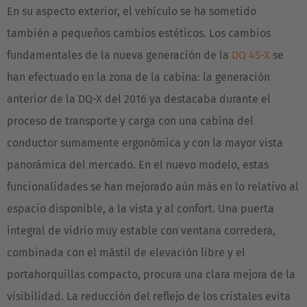
En su aspecto exterior, el vehículo se ha sometido
España
también a pequeños cambios estéticos. Los cambios
Español
fundamentales de la nueva generación de la
DQ 45-X
se
han efectuado en la zona de la cabina: la generación
France
anterior de la DQ-X del 2016 ya destacaba durante el
Français
proceso de transporte y carga con una cabina del
Great Britain
conductor sumamente ergonómica y con la mayor vista
English
panorámica del mercado. En el nuevo modelo, estas
funcionalidades se han mejorado aún más en lo relativo al
Italia
espacio disponible, a la vista y al confort. Una puerta
Italiano
integral de vidrio muy estable con ventana corredera,
Luxembourg
combinada con el mástil de elevación libre y el
Français
Deutsch
portahorquillas compacto, procura una clara mejora de la
visibilidad. La reducción del reflejo de los cristales evita
Nederland