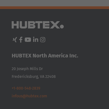
AMERICA
HUBTEX North America Inc.
Brasil
20 Joseph Mills Dr
Português
Fredericksburg, VA 22408
United States
+1-800-548-2839
English
infous@hubtex.com
ASIA/PACIFIC