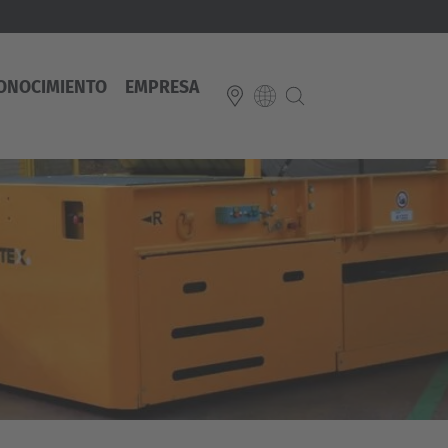
ONOCIMIENTO
EMPRESA
E
Italiano
ium
ds
Français
Deutsch
Luxembourg
Français
Deutsch
 republika
Nederland
Nederlands
schland