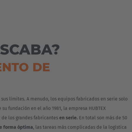
Australia
English
Japan
Japanese
USCABA?
Türkiye
ENTO DE
Türkçe
us límites. A menudo, los equipos fabricados en serie solo
de su fundación en el año 1981, la empresa HUBTEX
 de los grandes fabricantes
en serie.
En total son más de 50
de forma óptima
, las tareas más complicadas de la logística