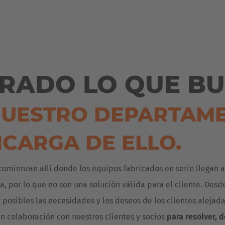
Österreich
Deutsch
ña
Polska
Polski
e
RADO LO QUE B
Türkiye
Türkçe
 Britain
NUESTRO DEPARTAM
English Neutral
NCARGA DE ELLO.
mienzan allí donde los equipos fabricados en serie llegan a s
a, por lo que no son una solución válida para el cliente. Des
osibles las necesidades y los deseos de los clientes alejada
 colaboración con nuestros clientes y socios
para resolver, 