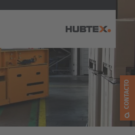
AMERICA
Brasil
CONTACTO
Português
United States
English
ASIA/PACIFIC