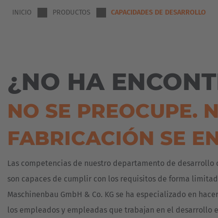
Deutsch
AÉREA
PESADAS
PRENSA
YOU
HUBTEX
EN
CHAPA
INICIO
PRODUCTOS
CAPACIDADES DE DESARROLLO
ACADEMY
LA
Espa
VEHÍCULOS
TERMINAL
SOSTENIBILIDAD
CUBETAS
PARA
ARE
Y
Español
CARGAS
PREPARACIÓN
SUCURSALES
CONTENEDORES
PESADAS
DE
HERE
PEDIDOS
Franc
INTERLOCUTORES
ENERGÍA
AGV
EN
¿NO HA ENCONT
EÓLICA
Français
/
EL
Y
VEHÍCULOS
SECTOR
SOLAR
DE
MADERERO
Great
NO SE PREOCUPE. 
GUIADO
FUNDICIÓN
AUTOMÁTICO
AGV
English
-
MADERA
FABRICACIÓN SE E
SISTEMAS
VEHÍCULOS
DE
DE
Italia
PREPARACIÓN
GUIADO
MATERIAL
DE
AUTOMÁTICO
DE
Las competencias de nuestro departamento de desarrollo co
PEDIDOS
CONSTRUCCIÓN
REFERENCIAS
son capaces de cumplir con los requisitos de forma limitad
VEHÍCULOS
METAL
ESPECIALES
Maschinenbau GmbH & Co. KG se ha especializado en hacer p
DESCARGAS
PLÁSTICOS
los empleados y empleadas que trabajan en el desarrollo en
SISTEMAS