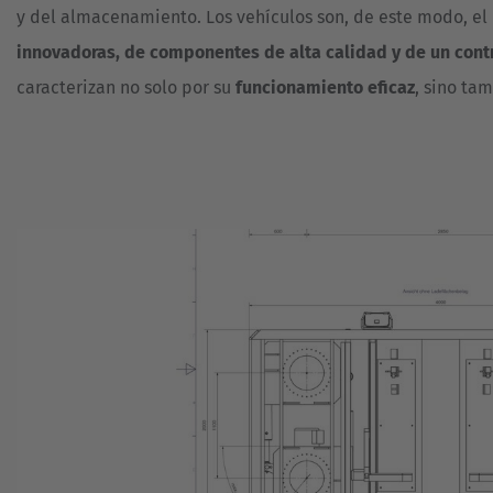
DE
PUERTAS
y del almacenamiento. Los vehículos son, de este modo, el
ASISTENCIA
Y
NUEVO
VENTANAS
innovadoras, de componentes de alta calidad y de un contr
REFERENCIAS
caracterizan no solo por su
funcionamiento eficaz
, sino ta
SECTOR
ALIMENTARIO
CARRETILLAS
ELEVADORAS
TECNOLOGÍA
DE
MILITAR
SEGUNDA
/
MANO
DEFENSA
UTILLAJE
PARA
NEUMÁTICOS
VIDRIO