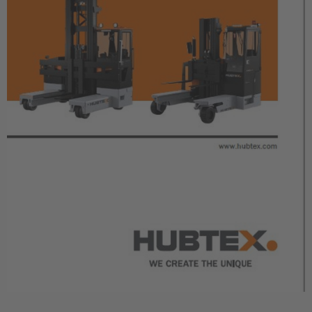
Nederlands
Österreich
Deutsch
Polska
Polski
Türkiye
Türkçe
English Neutral