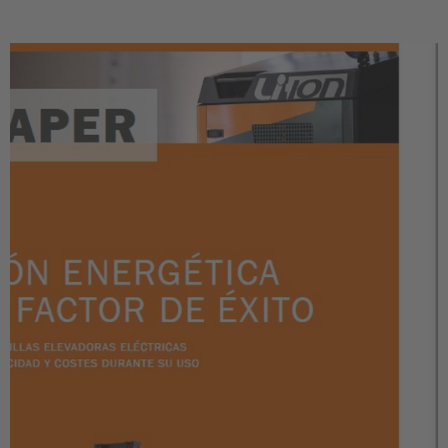
España
Español
France
Français
Great Britain
English
Italia
Italiano
Luxembourg
Français
Deutsch
Nederland