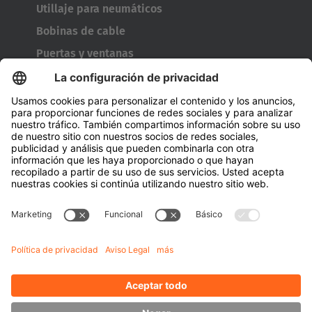
Utillaje para neumáticos
Bobinas de cable
Puertas y ventanas
Empresa
A cerca de Hubtex
Acerca de HUBTEX Solutions Spain
Sostenibilidad
Sucursales
Contact
Conocimiento
Descargas
Gestión energética
Carretillas exteriores