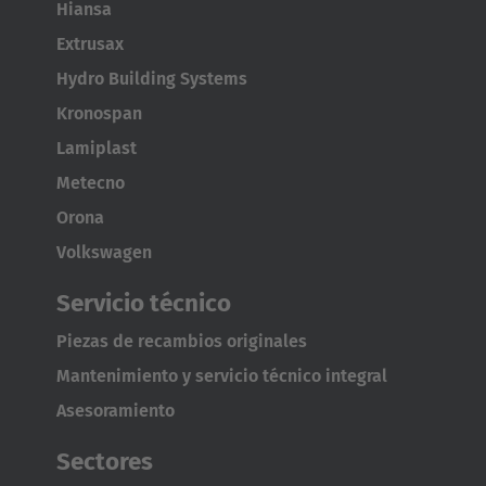
Hiansa
Australia
Extrusax
English
Hydro Building Systems
Japan
Kronospan
Japanese
Lamiplast
Metecno
Türkiye
Orona
Türkçe
Volkswagen
Servicio técnico
Piezas de recambios originales
Mantenimiento y servicio técnico integral
Asesoramiento
Sectores