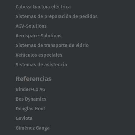
Cabeza tractora eléctrica
Sistemas de preparación de pedidos
AGV-Solutions
Aerospace-Solutions
Sistemas de transporte de vidrio
Vehículos especiales
AMERICA
Sistemas de asistencia
Referencias
Brasil
Português
Binder+Co AG
Bos Dynamics
United States
Douglas Hout
English
Gaviota
ASIA/PACIFIC
Giménez Ganga