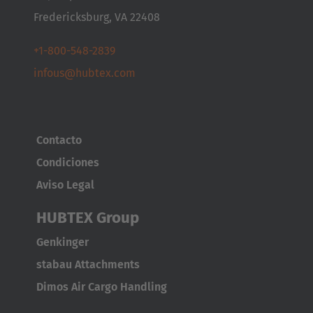
Fredericksburg, VA 22408
Nederlands
Français
Deutsch
+1-800-548-2839
Česká republika
infous@hubtex.com
Cesko
Deutschland
Deutsch
Contacto
Condiciones
España
Aviso Legal
Español
HUBTEX Group
France
Genkinger
Français
stabau Attachments
Great Britain
Dimos Air Cargo Handling
English