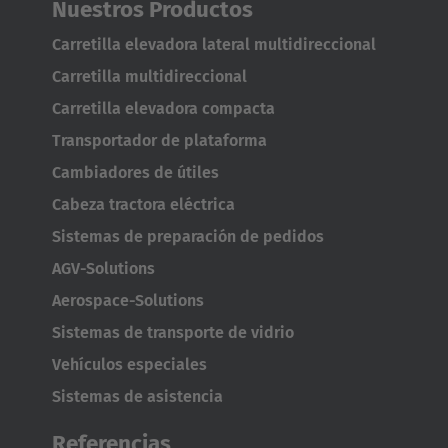
Nuestros Productos
Italia
Carretilla elevadora lateral multidireccional
Italiano
Carretilla multidireccional
Carretilla elevadora compacta
Luxembourg
Transportador de plataforma
Français
Deutsch
Cambiadores de útiles
Nederland
Cabeza tractora eléctrica
Nederlands
Sistemas de preparación de pedidos
AGV-Solutions
Österreich
Aerospace-Solutions
Deutsch
Sistemas de transporte de vidrio
Polska
Vehículos especiales
Polski
Sistemas de asistencia
Türkiye
Referencias