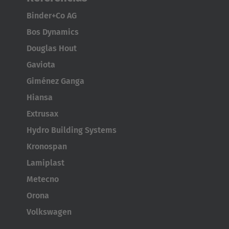
Türkçe
Binder+Co AG
English Neutral
Bos Dynamics
Douglas Hout
Gaviota
Giménez Ganga
Hiansa
Extrusax
Hydro Building Systems
Kronospan
Lamiplast
Metecno
Orona
Volkswagen