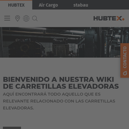
Pasar
HUBTEX
Air Cargo
stabau
al
contenido
principal
INTERNATIONAL
CONTACTO
English
Deutsch
Español
BIENVENIDO A NUESTRA WIKI
Français
DE CARRETILLAS ELEVADORAS
AQUÍ ENCONTRARÁ TODO AQUELLO QUE ES
RELEVANTE RELACIONADO CON LAS CARRETILLAS
ELEVADORAS.