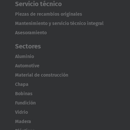
Servicio técnico
Piezas de recambios originales
Mantenimiento y servicio técnico integral
Asesoramiento
Sectores
AMERICA
Aluminio
Automotive
Brasil
Material de construcción
Português
Chapa
United States
Bobinas
English
Fundición
Vidrio
ASIA/PACIFIC
Madera
Australia