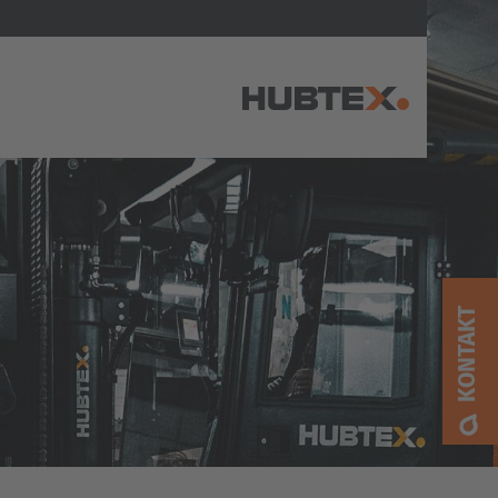
AMERICA
Brasil
Português
KONTAKT
United States
English
ASIA/PACIFIC