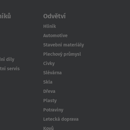
níků
Odvětví
Hliník
Automotive
Stavební materiály
Plechový průmysl
ní díly
Cívky
ní servis
Slévárna
Skla
Dřeva
Plasty
Potraviny
Letecká doprava
Kovů