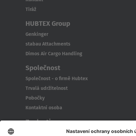
Tiráž
HUBTEX Group
Genkinger
stabau Attachments
Dimos Air Cargo Handling
Společnost
Společnost - o firmě Hubtex
Trvalá udržitelnost
Pobočky
Kontaktní osoba
Znalosti
Řízení spotřeby energie