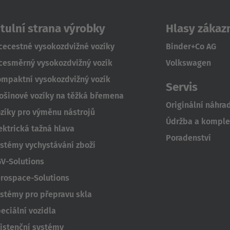
itulní strana výrobky
Hlasy zákaz
cecestné vysokozdvižné vozíky
Binder+Co AG
cesměrný vysokozdvižný vozík
Volkswagen
mpaktní vysokozdvižný vozík
Servis
ošinové vozíky na těžká břemena
Originální náhrad
zíky pro výměnu nástrojů
Údržba a komplet
ektrická tažná hlava
Poradenství
stémy vychystávání zboží
V-Solutions
rospace-Solutions
stémy pro přepravu skla
eciální vozidla
istenční systémy