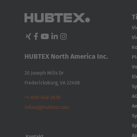
VOZÍKY
T
Ví
Ví
Ko
HUBTEX North America Inc.
Pl
Vo
20 Joseph Mills Dr
El
Fredericksburg, VA 22408
Sy
AG
+1-800-548-2839
Ae
infous@hubtex.com
Sy
Sp
As
Kontakt