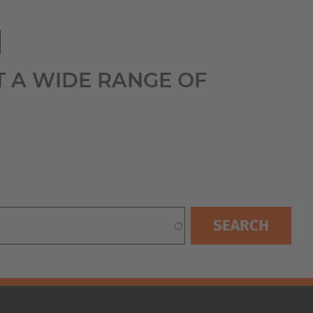
Australia
English
I
Japan
T A WIDE RANGE OF
Japanese
Türkiye
Türkçe