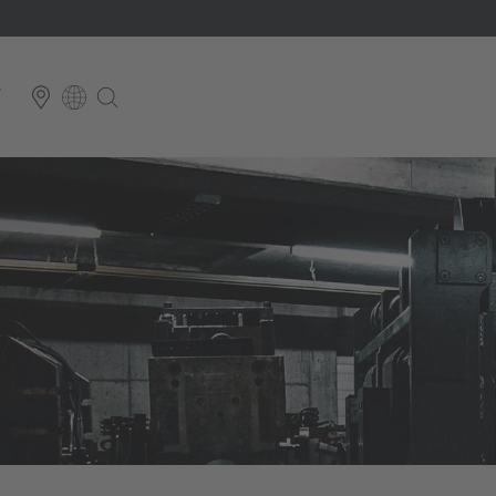
T
E
Italiano
ium
ds
Français
Deutsch
Luxembourg
Français
Deutsch
 republika
Nederland
Nederlands
schland
Österreich