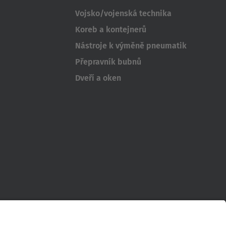
Vojsko/vojenská technika
Koreb a kontejnerů
Nástroje k výměně pneumatik
Přepravník bubnů
Dveří a oken