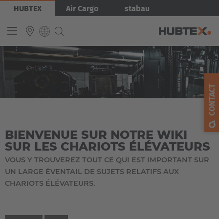
Aller
HUBTEX
Air Cargo
stabau
au
contenu
principal
INTERNATIONAL
English
CONTACT
Deutsch
Español
BIENVENUE SUR NOTRE WIKI
Français
SUR LES CHARIOTS ÉLÉVATEURS
VOUS Y TROUVEREZ TOUT CE QUI EST IMPORTANT SUR
UN LARGE ÉVENTAIL DE SUJETS RELATIFS AUX
CHARIOTS ÉLÉVATEURS.