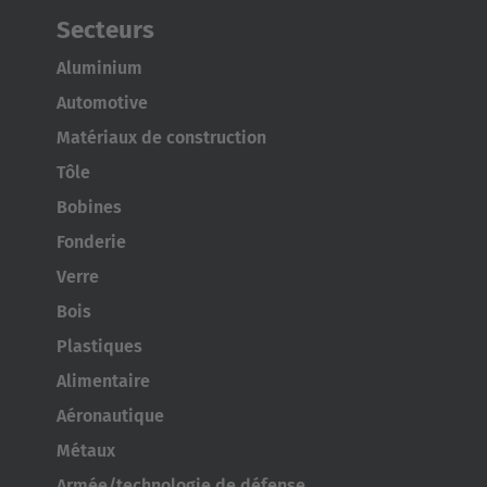
Secteurs
Aluminium
AMERICA
Automotive
Brasil
Matériaux de construction
Português
Tôle
Bobines
United States
Fonderie
English
Verre
ASIA/PACIFIC
Bois
Plastiques
Australia
Alimentaire
English
Aéronautique
Métaux
Japan
Armée/technologie de défense
Japanese