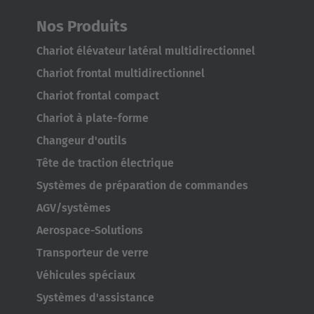
Italiano
Nos Produits
Luxembourg
Chariot élévateur latéral multidirectionnel
Français
Deutsch
Chariot frontal multidirectionnel
Nederland
Chariot frontal compact
Nederlands
Chariot à plate-forme
Changeur d'outils
Österreich
Tête de traction électrique
Deutsch
Systèmes de préparation de commandes
Polska
AGV/systèmes
Polski
Aerospace-Solutions
Transporteur de verre
Türkiye
Véhicules spéciaux
Türkçe
Systèmes d'assistance