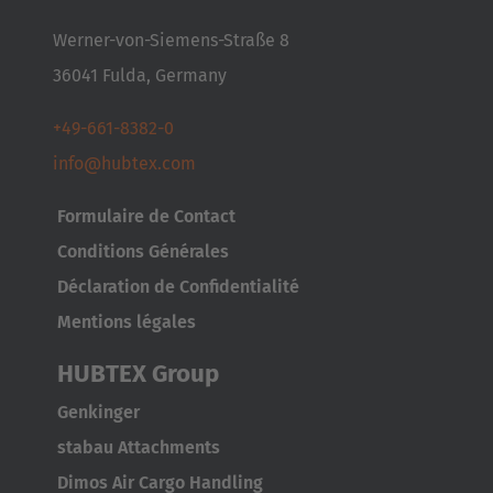
Česká republika
Werner-von-Siemens-Straße 8
Cesko
36041 Fulda, Germany
Deutschland
+49-661-8382-0
Deutsch
info@hubtex.com
España
Formulaire de Contact
Español
Conditions Générales
Déclaration de Confidentialité
France
Mentions légales
Français
HUBTEX Group
Great Britain
English
Genkinger
stabau Attachments
Italia
Dimos Air Cargo Handling