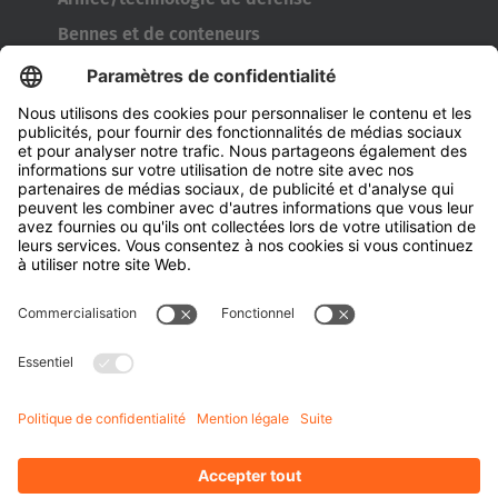
Bennes et de conteneurs
Türkiye
Outils de l’industrie pneumatique
Türkçe
Transporteur de bobines
Portes et fenêtres
Entreprise
À propos d' HUBTEX
À propos d' HUBTEX France
Durabilité
Filiales
Contact
Connaissances
Téléchargements