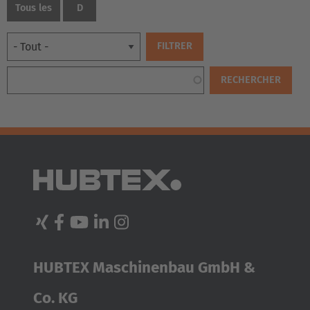
Tous les
D
EUROPE
HUBTEX Maschinenbau GmbH &
Belgium
Nederlands
Français
Deutsch
Co. KG