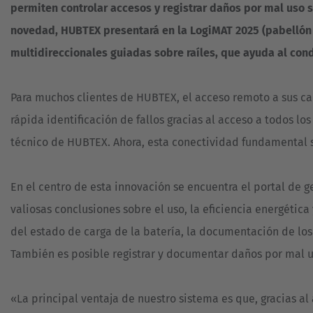
DE
PUERTAS
permiten controlar accesos y registrar daños por mal uso
ASISTENCIA
Y
NUEVO
VENTANAS
novedad, HUBTEX presentará en la LogiMAT 2025 (pabellón 10
multidireccionales guiadas sobre raíles, que ayuda al con
REFERENCIAS
SECTOR
ALIMENTARIO
CARRETILLAS
ELEVADORAS
TECNOLOGÍA
Para muchos clientes de HUBTEX, el acceso remoto a sus car
DE
MILITAR
SEGUNDA
rápida identificación de fallos gracias al acceso a todos lo
/
MANO
DEFENSA
técnico de HUBTEX. Ahora, esta conectividad fundamental 
UTILLAJE
PARA
NEUMÁTICOS
En el centro de esta innovación se encuentra el portal de g
valiosas conclusiones sobre el uso, la eficiencia energétic
VIDRIO
del estado de carga de la batería, la documentación de los
También es posible registrar y documentar daños por mal us
«La principal ventaja de nuestro sistema es que, gracias 