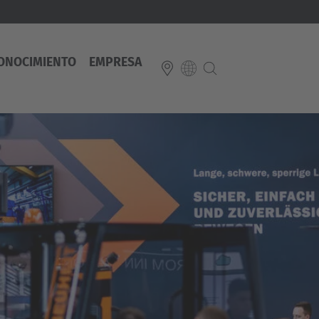
ONOCIMIENTO
EMPRESA
E
Italiano
ium
ds
Français
Deutsch
Luxembourg
Français
Deutsch
 republika
Nederland
Nederlands
schland