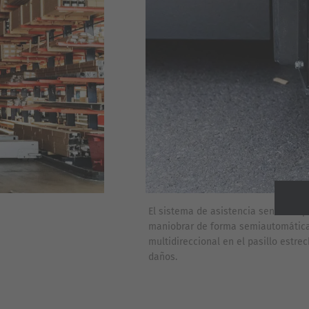
El sistema de asistencia sensorial 
Siguie
maniobrar de forma semiautomática 
multidireccional en el pasillo estre
daños.