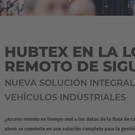
Deutsch
AÉREA
PESADAS
PRENSA
HUBTEX
EN
CHAPA
ACADEMY
LA
Espa
VEHÍCULOS
TERMINAL
SOSTENIBILIDAD
CUBETAS
PARA
Y
Español
CARGAS
PREPARACIÓN
SUCURSALES
CONTENEDORES
PESADAS
DE
PEDIDOS
Franc
INTERLOCUTORES
ENERGÍA
AGV
EN
HUBTEX EN LA L
EÓLICA
Français
/
EL
Y
VEHÍCULOS
SECTOR
SOLAR
DE
MADERERO
REMOTO DE SIGU
Great
GUIADO
FUNDICIÓN
AUTOMÁTICO
AGV
English
-
MADERA
NUEVA SOLUCIÓN INTEGRAL
SISTEMAS
VEHÍCULOS
DE
DE
Italia
PREPARACIÓN
GUIADO
MATERIAL
VEHÍCULOS INDUSTRIALES
DE
AUTOMÁTICO
DE
PEDIDOS
CONSTRUCCIÓN
REFERENCIAS
VEHÍCULOS
METAL
ESPECIALES
¿Acceso remoto en tiempo real a los datos de la flota de c
DESCARGAS
PLÁSTICOS
ahora se convierte en una solución completa para la gestió
SISTEMAS