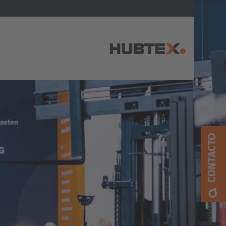
AMERICA
Brasil
CONTACTO
Português
United States
English
ASIA/PACIFIC