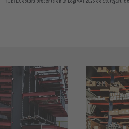
HUBTEX estará presente en la LogiMAT 2025 de Stuttgart, del