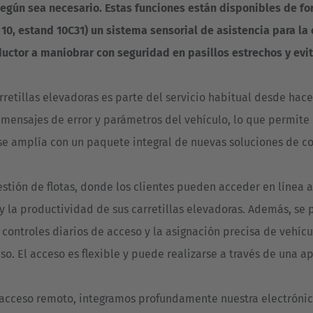
 según sea necesario. Estas funciones están disponibles de 
, estand 10C31) un sistema sensorial de asistencia para la e
ductor a maniobrar con seguridad en pasillos estrechos y evi
retillas elevadoras es parte del servicio habitual desde hace
s mensajes de error y parámetros del vehículo, lo que permite u
se amplía con un paquete integral de nuevas soluciones de c
estión de flotas, donde los clientes pueden acceder en línea a
a y la productividad de sus carretillas elevadoras. Además, s
 controles diarios de acceso y la asignación precisa de vehí
o. El acceso es flexible y puede realizarse a través de una a
al acceso remoto, integramos profundamente nuestra electróni