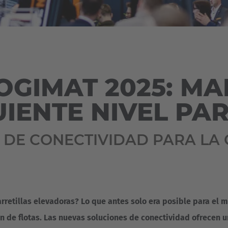
Österreich
Deutsch
ña
Polska
Polski
e
OGIMAT 2025: M
Türkiye
Türkçe
IENTE NIVEL PA
 Britain
English Neutral
 DE CONECTIVIDAD PARA LA 
arretillas elevadoras? Lo que antes solo era posible para el
n de flotas. Las nuevas soluciones de conectividad ofrecen un