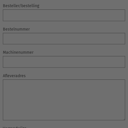
Besteller/bestelling
EUROPE
Bestelnummer
Belgium
Nederlands
Français
Deutsch
Machinenummer
Česká republika
Cesko
Afleveradres
Deutschland
Deutsch
España
Español
France