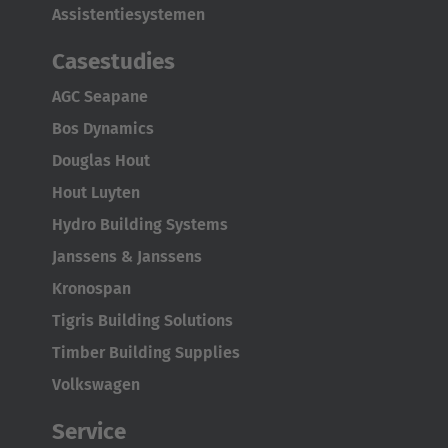
Assistentiesystemen
Brasil
Português
Casestudies
AGC Seapane
United States
Bos Dynamics
English
Douglas Hout
ASIA/PACIFIC
Hout Luyten
Hydro Building Systems
Australia
Janssens & Janssens
English
Kronospan
Japan
Tigris Building Solutions
Japanese
Timber Building Supplies
Volkswagen
Türkiye
Türkçe
Service