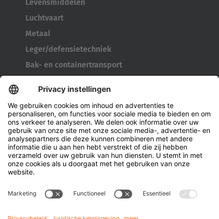
Levensmiddelen
Luchtvaart
Metaal
Leger/defensietechniek
Bak- en containertransport
Bandengereedschap
Kabelhaspeltransporter
Deuren en ramen
Bedrijf
Over Hubtex
Duurzaamheid
Vestigingen
Contactpersonen