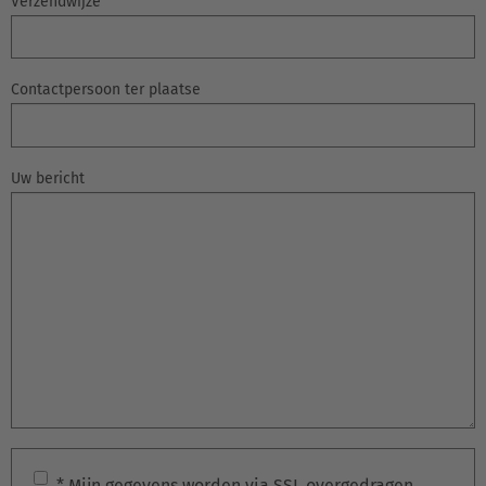
Verzendwijze
Français
Great Britain
Contactpersoon ter plaatse
English
Italia
Uw bericht
Italiano
Luxembourg
Français
Deutsch
Nederland
Nederlands
Österreich
Deutsch
* Mijn gegevens worden via SSL overgedragen.