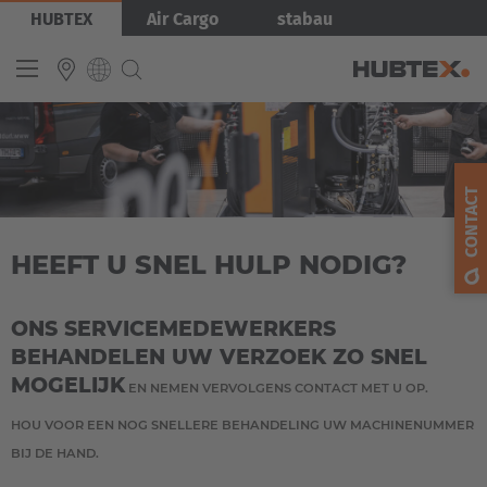
Overslaan
Afbeelding
HUBTEX
Air Cargo
stabau
en
naar
de
inhoud
gaan
INTERNATIONAL
English
CONTACT
Deutsch
HEEFT U SNEL HULP NODIG?
Español
Français
ONS SERVICEMEDEWERKERS
BEHANDELEN UW VERZOEK ZO SNEL
MOGELIJK
EN NEMEN VERVOLGENS CONTACT MET U OP.
HOU VOOR EEN NOG SNELLERE BEHANDELING UW MACHINENUMMER
BIJ DE HAND.