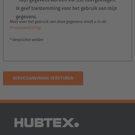
Polska
Ik geef toestemming voor het gebruik van mijn
Polski
gegevens.
Meer over het gebruik van deze gegevens vindt u in de
Privacyverklaring
.
Türkiye
Türkçe
* Verplichte velden
English Neutral