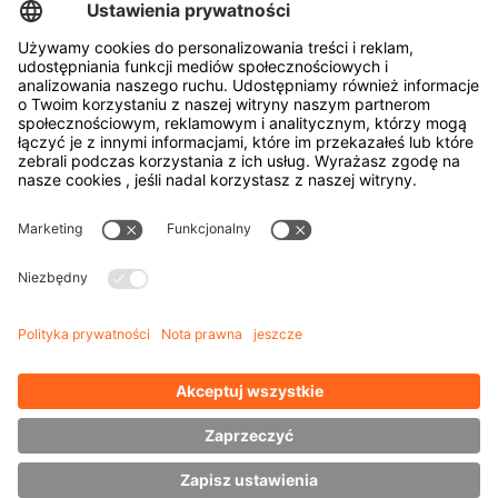
Narzędzia do produkcji opon
Transportery bębnów
Drzwi i okien
Firma
o firmie HUBTEX
Zrównoważony rozwój
Oddziały
Przedstawiciel
Wiedza
Pliki do pobrania
Zarządzanie energią
Wózek widłowy boczny