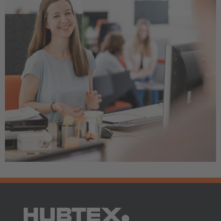
AMERICA
Brasil
Português
United States
English
ASIA/PACIFIC
Australia
English
Japan
Japanese
Türkiye