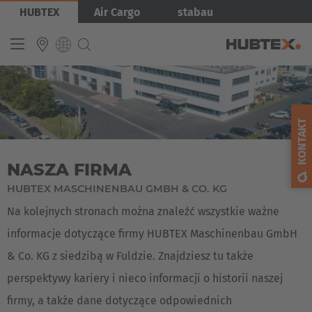
Przejdź
Obraz
HUBTEX
Air Cargo
stabau
do
treści
INTERNATIONAL
English
KONTAKT
Deutsch
NASZA FIRMA
Español
HUBTEX MASCHINENBAU GMBH & CO. KG
Français
Na kolejnych stronach można znaleźć wszystkie ważne
informacje dotyczące firmy HUBTEX Maschinenbau GmbH
& Co. KG z siedzibą w Fuldzie. Znajdziesz tu także
perspektywy kariery i nieco informacji o historii naszej
firmy, a także dane dotyczące odpowiednich