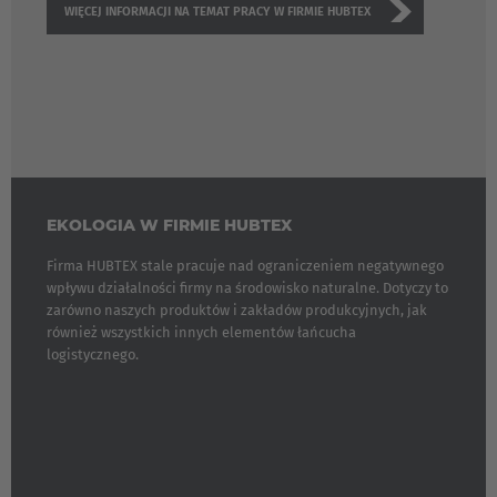
WIĘCEJ INFORMACJI NA TEMAT PRACY W FIRMIE HUBTEX
EKOLOGIA W FIRMIE HUBTEX
Firma HUBTEX stale pracuje nad ograniczeniem negatywnego
wpływu działalności firmy na środowisko naturalne. Dotyczy to
zarówno naszych produktów i zakładów produkcyjnych, jak
również wszystkich innych elementów łańcucha
EUROPE
logistycznego.
Belgium
Nederlands
Français
Deutsch
Česká republika