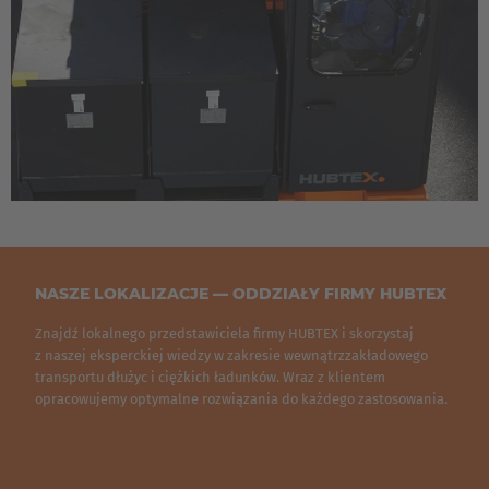
Luxembourg
Français
Deutsch
Nederland
Nederlands
Österreich
Deutsch
Polska
NASZE LOKALIZACJE — ODDZIAŁY FIRMY HUBTEX
Polski
Znajdź lokalnego przedstawiciela firmy HUBTEX i skorzystaj
z naszej eksperckiej wiedzy w zakresie wewnątrzzakładowego
transportu dłużyc i ciężkich ładunków. Wraz z klientem
Türkiye
opracowujemy optymalne rozwiązania do każdego zastosowania.
Türkçe
English Neutral