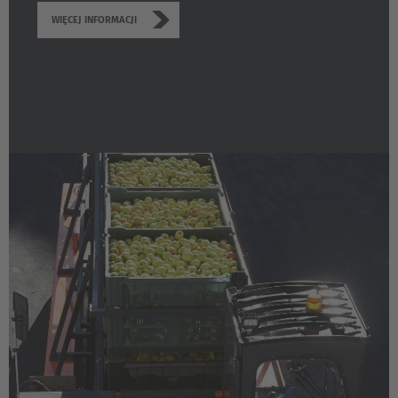
WIĘCEJ INFORMACJI
Cesko
Deutschland
Deutsch
España
Español
France
Français
Great Britain
English
Italia
Italiano