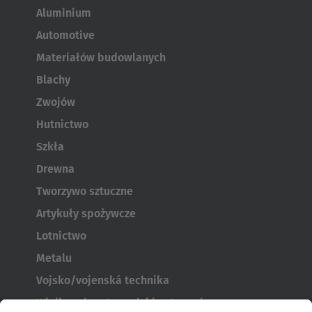
Aluminium
Automotive
Materiałów budowlanych
Blachy
Zwojów
Hutnictwo
Szkła
Drewna
Tworzywo sztuczne
Artykuły spożywcze
Lotnictwo
Metalu
Vojsko/vojenská technika
Wielkogabarytowych i kontenerów