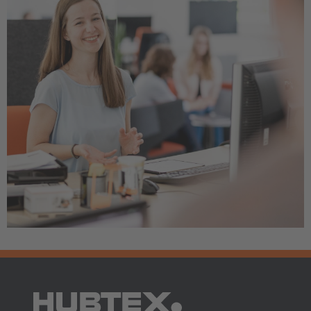
AMERICA
Brasil
Português
United States
English
ASIA/PACIFIC
Australia
English
Japan
Japanese
Türkiye