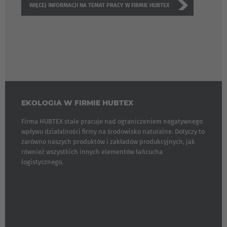
WIĘCEJ INFORMACJI NA TEMAT PRACY W FIRMIE HUBTEX
EKOLOGIA W FIRMIE HUBTEX
Firma HUBTEX stale pracuje nad ograniczeniem negatywnego
wpływu działalności firmy na środowisko naturalne. Dotyczy to
zarówno naszych produktów i zakładów produkcyjnych, jak
również wszystkich innych elementów łańcucha
EUROPE
logistycznego.
Belgium
Nederlands
Français
Deutsch
Česká republika