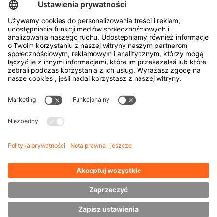
Narzędzia do produkcji opon
Transportery bębnów
Drzwi i okien
Firma
o firmie HUBTEX
Zrównoważony rozwój
Oddziały
Przedstawiciel
Wiedza
Pliki do pobrania
Zarządzanie energią
Wózek widłowy boczny