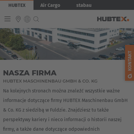
Przejdź
Obraz
HUBTEX
Air Cargo
stabau
do
treści
INTERNATIONAL
English
KONTAKT
Deutsch
NASZA FIRMA
Español
HUBTEX MASCHINENBAU GMBH & CO. KG
Français
Na kolejnych stronach można znaleźć wszystkie ważne
informacje dotyczące firmy HUBTEX Maschinenbau GmbH
& Co. KG z siedzibą w Fuldzie. Znajdziesz tu także
perspektywy kariery i nieco informacji o historii naszej
firmy, a także dane dotyczące odpowiednich