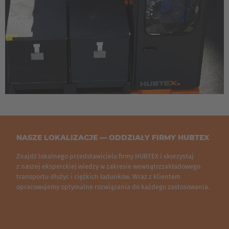
Luxembourg
Français
Deutsch
Nederland
Nederlands
Österreich
Deutsch
Polska
NASZE LOKALIZACJE — ODDZIAŁY FIRMY HUBTEX
Polski
Znajdź lokalnego przedstawiciela firmy HUBTEX i skorzystaj
z naszej eksperckiej wiedzy w zakresie wewnątrzzakładowego
transportu dłużyc i ciężkich ładunków. Wraz z klientem
Türkiye
opracowujemy optymalne rozwiązania do każdego zastosowania.
Türkçe
English Neutral