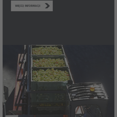
WIĘCEJ INFORMACJI
Cesko
Deutschland
Deutsch
España
Español
France
Français
Great Britain
English
Italia
Italiano