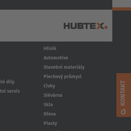
níků
Odvětví
Hliník
AMERICA
Automotive
Stavební materiály
Brasil
Plechový průmysl
Português
ní díly
KONTAKT
Cívky
ní servis
United States
Slévárna
English
Skla
Dřeva
ASIA/PACIFIC
Plasty