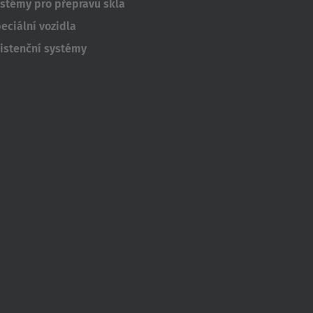
stémy pro přepravu skla
Deutsch
ña
eciální vozidla
Polska
istenční systémy
Polski
e
Türkiye
Türkçe
 Britain
English Neutral