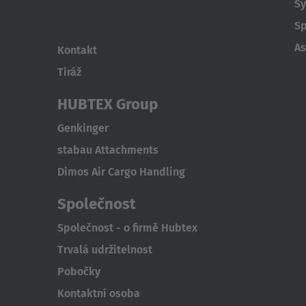
Sy
SLÉVÁRNA
Espa
PLASTY
Sp
KOMPAKTNÍ
TĚŽKÝ
Español
As
VYSOKOZDVIŽNÝ
Kontakt
VOZÍK
Tiráž
Franc
VOZÍKY
Français
PRO
HUBTEX Group
TĚŽKÁ
BŘEMENA
Genkinger
Great
SYSTÉMY
stabau Attachments
English
VYCHYSTÁVÁNÍ
Dimos Air Cargo Handling
ZBOŽÍ
Italia
ZVLÁŠTNÍ
Společnost
VOZÍKY
Společnost - o firmě Hubtex
ASSISTANCE
Trvalá udržitelnost
SYSTEMS
NOVÝ
Pobočky
POUŽITÉ
Kontaktní osoba
VYSOKOZDVIŽNÉ