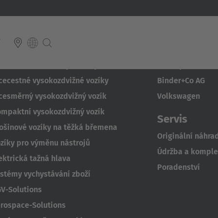
o přidání obsahu najdete v
uživatelské příručce
.
Subscribe to
T
itulní strana výrobky
Hlasy zákaz
cecestné vysokozdvižné vozíky
Binder+Co AG
E
cesměrný vysokozdvižný vozík
Volkswagen
Italiano
mpaktní vysokozdvižný vozík
Servis
ium
ošinové vozíky na těžká břemena
ds
Français
Deutsch
Luxembourg
Originální náhrad
zíky pro výměnu nástrojů
Français
Deutsch
Údržba a komplet
 republika
ektrická tažná hlava
Poradenství
Nederland
stémy vychystávání zboží
Nederlands
V-Solutions
schland
rospace-Solutions
Österreich