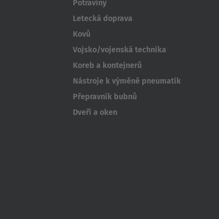
Australia
Potraviny
English
Letecká doprava
Kovů
Japan
Vojsko/vojenská technika
Japanese
Koreb a kontejnerů
Türkiye
Nástroje k výměně pneumatik
Türkçe
Přepravník bubnů
Dveří a oken