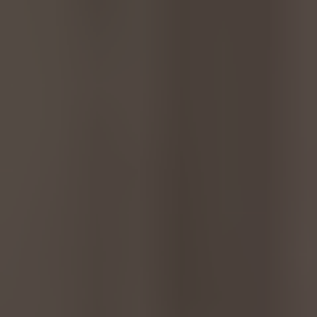
Great Britain
English
Italia
Italiano
Luxembourg
Français
Deutsch
Nederland
Nederlands
Österreich
Deutsch
Polska
Polski