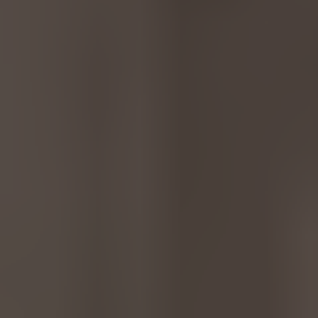
EUROPE
Belgium
Nederlands
Français
Deutsch
Česká republika
Cesko
Deutschland
Deutsch
España
Español
France
Français