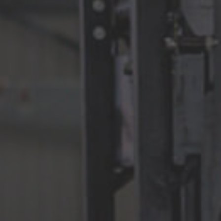
Luxembourg
Français
Deutsch
Nederland
Nederlands
Österreich
Deutsch
Polska
Polski
Türkiye
Türkçe
English Neutral