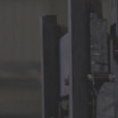
Cesko
Deutschland
Deutsch
España
Español
France
Français
Great Britain
English
Italia
Italiano