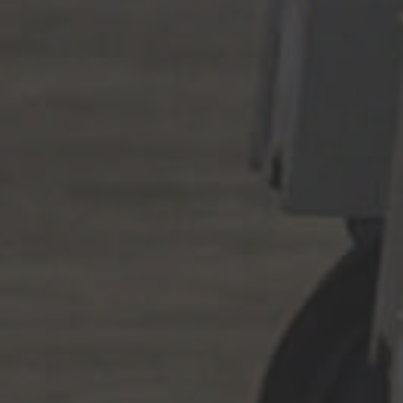
AMERICA
Brasil
Português
United States
English
ASIA/PACIFIC
Australia
English
Japan
Japanese
Türkiye