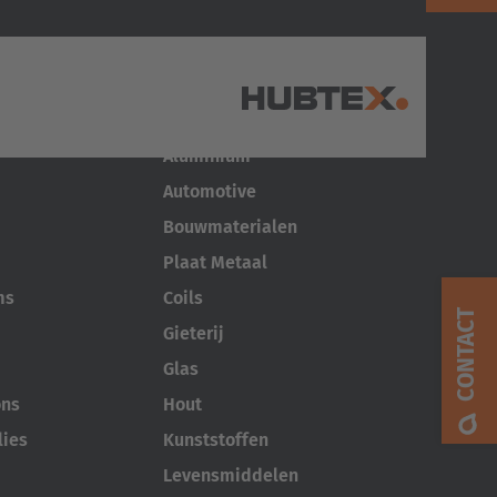
Brancheoplossingen
Aluminium
Automotive
AMERICA
Bouwmaterialen
Plaat Metaal
Brasil
ms
Coils
Português
CONTACT
Gieterij
United States
Glas
English
ons
Hout
lies
Kunststoffen
ASIA/PACIFIC
Levensmiddelen