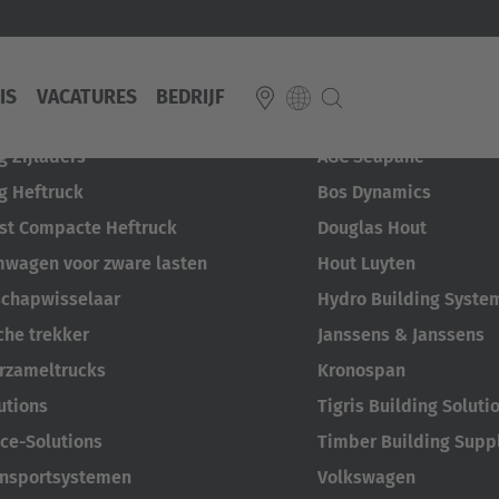
IS
VACATURES
BEDRIJF
cten
Casestudies
 Zijladers
AGC Seapane
 Heftruck
Bos Dynamics
E
st Compacte Heftruck
Douglas Hout
Italiano
mwagen voor zware lasten
Hout Luyten
ium
chapwisselaar
Hydro Building Syste
ds
Français
Deutsch
Luxembourg
che trekker
Janssens & Janssens
Français
Deutsch
 republika
rzameltrucks
Kronospan
Nederland
utions
Tigris Building Soluti
Nederlands
ce-Solutions
Timber Building Supp
schland
ansportsystemen
Volkswagen
Österreich