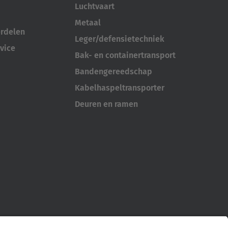
Australia
Luchtvaart
English
Metaal
erdelen
Leger/defensietechniek
Japan
vice
Bak- en containertransport
Japanese
Bandengereedschap
Türkiye
Kabelhaspeltransporter
Türkçe
Deuren en ramen