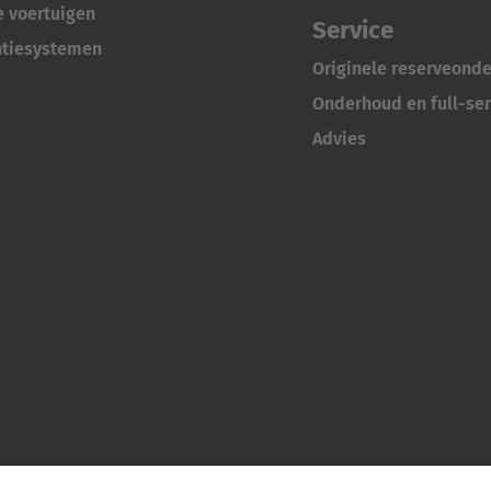
e voertuigen
Deutsch
Service
ña
ntiesystemen
Originele reserveond
Polska
Onderhoud en full-ser
Polski
e
Advies
Türkiye
Türkçe
 Britain
English Neutral