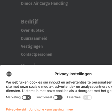
Dimos Air Cargo Handling
Bedrijf
Over Hubtex
Duurzaamheid
Vestigingen
Contactpersonen
Kennis
Downloads
Energiebeheer
Zijlader