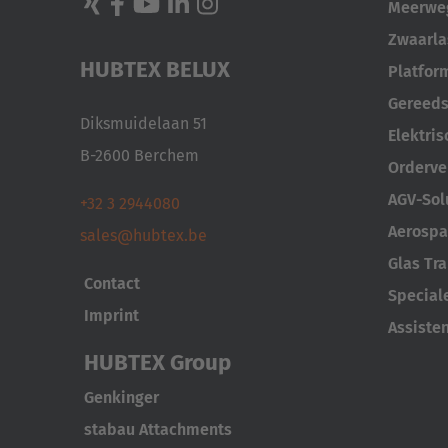
Meerweg
Zwaarla
HUBTEX BELUX
Platfor
Gereeds
Diksmuidelaan 51
Elektris
B-2600 Berchem
Orderve
AGV-Sol
+32 3 2944080
Aerospa
sales@hubtex.be
Glas Tr
Contact
Special
Imprint
Assiste
HUBTEX Group
Genkinger
stabau Attachments