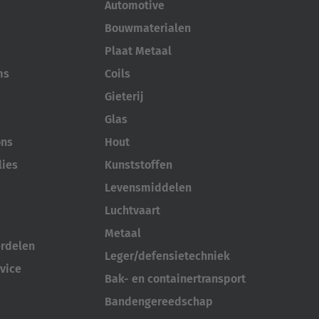
Automotive
Bouwmaterialen
Plaat Metaal
ms
Coils
Gieterij
Glas
ons
Hout
lies
Kunststoffen
Levensmiddelen
Luchtvaart
Metaal
erdelen
Leger/defensietechniek
vice
Bak- en containertransport
Bandengereedschap