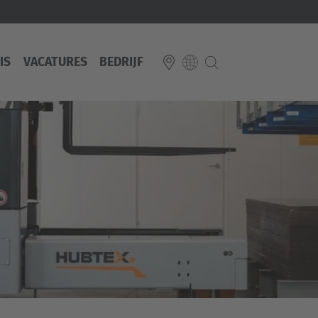
IS
VACATURES
BEDRIJF
E
Italiano
ium
ds
Français
Deutsch
Luxembourg
Français
Deutsch
 republika
Nederland
Nederlands
schland
Österreich