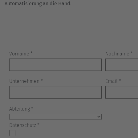
Automatisierung an die Hand.
VAN
DEUREN
EN
RAMEN