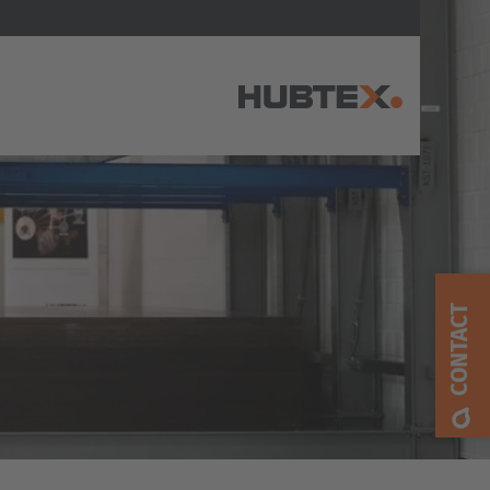
AMERICA
Brasil
Português
CONTACT
United States
English
ASIA/PACIFIC