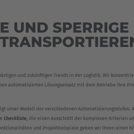
Deutsch
ña
Polska
E UND SPERRIGE
Polski
e
 TRANSPORTIERE
Türkiye
Türkçe
 Britain
English Neutral
rtigen und zukünftigen Trends in der Logistik. Wir konzentri
inen automatisierten Lösungsansatz mit dem Betriebe ihre Pr
eigt unser Modell der verschiedenen Automatisierungsstufen. 
ve
Checkliste
, die einen Ausschnitt der komplexen Kriterien 
nktionalitäten und Projektbeispiele geben wir Ihnen einen hi