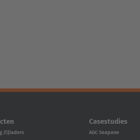
cten
Casestudies
 Zijladers
AGC Seapane