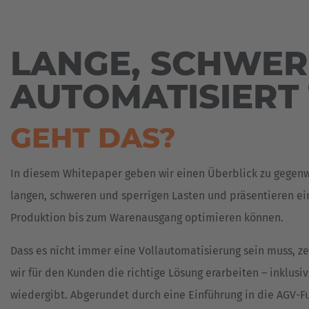
BOUWMATERIALIEN
VOERTUIGEN
CONTACTPERSONEN
Espa
VOOR
GIETERIJ
ZWARE
Español
LANGE, SCHWER
LASTEN
GLASTRANSPORT
Franc
ORDERVERZAMELTRUCKS
AUTOMATISIERT
HOUTTRANSPORT
Français
SPECIALE
KABELHASPELTRANSPORT
VOERTUIGEN
GEHT DAS?
Great
KUNSTSTOFFEN
HULPSYSTEMEN
English
NIEUW
LEGER/DEFENSIETECHNIEK
In diesem Whitepaper geben wir einen Überblick zu gegenwä
REFERENTIES
Italia
langen, schweren und sperrigen Lasten und präsentieren e
LEVENSMIDDELEN
TWEEDEHANDS
Produktion bis zum Warenausgang optimieren können.
HEFTRUCKS
METAALLTRANSPORT
Dass es nicht immer eine Vollautomatisierung sein muss, z
METAALPLAATINDUSTRIE
wir für den Kunden die richtige Lösung erarbeiten – inklusi
SPOELTRANSPORT
wiedergibt. Abgerundet durch eine Einführung in die AGV-Fu
TRANSPORT