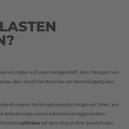
Australia
English
 LASTEN
Japan
Japanese
N?
Türkiye
Türkçe
eren uns dabei auf unser Kerngeschäft, dem Transport von
ozesse über sämtliche Bereiche von Wareneingang über
Anhand unseres Beratungskonzeptes zeigen wir Ihnen, wie
und Anforderungen eines Automatisierungsprojektes
lfreichen
Leitfaden
auf dem Weg zu Ihrer persönlichen