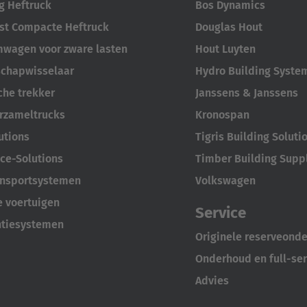
 Heftruck
Bos Dynamics
st Compacte Heftruck
Douglas Hout
mwagen voor zware lasten
Hout Luyten
chapwisselaar
Hydro Building Syste
che trekker
Janssens & Janssens
rzameltrucks
Kronospan
utions
Tigris Building Soluti
ce-Solutions
Timber Building Supp
ansportsystemen
Volkswagen
e voertuigen
Service
ntiesystemen
Originele reserveond
Onderhoud en full-ser
Advies