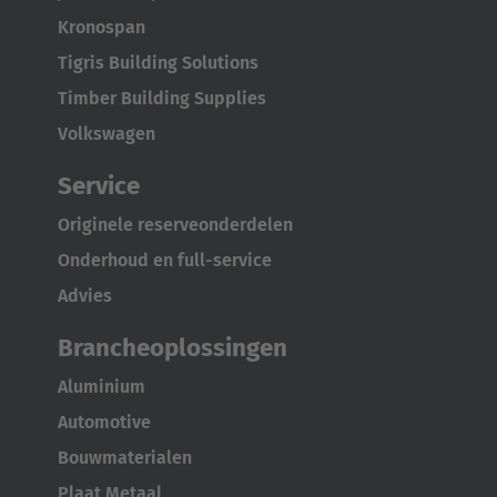
Kronospan
Tigris Building Solutions
Timber Building Supplies
Volkswagen
Service
Originele reserveonderdelen
Onderhoud en full-service
AMERICA
Advies
Brasil
Brancheoplossingen
Português
Aluminium
United States
Automotive
English
Bouwmaterialen
Plaat Metaal