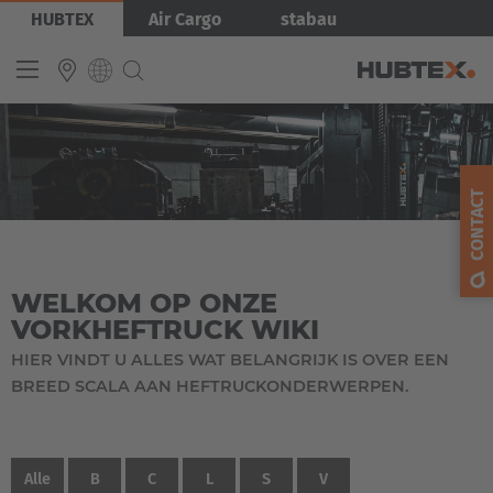
Overslaan
HUBTEX
Air Cargo
stabau
en
naar
de
inhoud
gaan
INTERNATIONAL
English
CONTACT
Deutsch
Español
WELKOM OP ONZE
Français
VORKHEFTRUCK WIKI
HIER VINDT U ALLES WAT BELANGRIJK IS OVER EEN
BREED SCALA AAN HEFTRUCKONDERWERPEN.
Alle
B
C
L
S
V