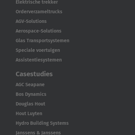
Elektrische trekker
Türkiye
Orderverzameltrucks
Türkçe
AGV-Solutions
English Neutral
Aerospace-Solutions
Glas Transportsystemen
Speciale voertuigen
Assistentiesystemen
Casestudies
AGC Seapane
Bos Dynamics
Douglas Hout
Hout Luyten
Hydro Building Systems
Janssens & Janssens