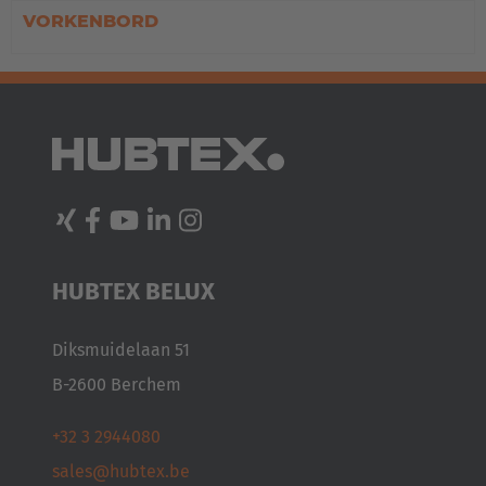
VORKENBORD
Belgium
Nederlands
Français
Deutsch
Česká republika
Cesko
Deutschland
Deutsch
HUBTEX BELUX
España
Español
Diksmuidelaan 51
France
B-2600 Berchem
Français
+32 3 2944080
Great Britain
sales@hubtex.be