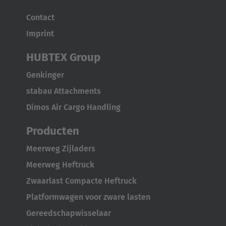
English
Contact
Italia
Imprint
Italiano
HUBTEX Group
Luxembourg
Genkinger
Français
Deutsch
stabau Attachments
Dimos Air Cargo Handling
Nederland
Nederlands
Producten
Meerweg Zijladers
Österreich
Meerweg Heftruck
Deutsch
Zwaarlast Compacte Heftruck
Polska
Platformwagen voor zware lasten
Polski
Gereedschapwisselaar