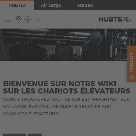
Aller
HUBTEX
Air Cargo
stabau
au
contenu
principal
INTERNATIONAL
English
CONTACT
Deutsch
Español
BIENVENUE SUR NOTRE WIKI
Français
SUR LES CHARIOTS ÉLÉVATEURS
VOUS Y TROUVEREZ TOUT CE QUI EST IMPORTANT SUR
UN LARGE ÉVENTAIL DE SUJETS RELATIFS AUX
CHARIOTS ÉLÉVATEURS.