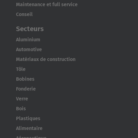
Maintenance et full service
Conseil
Secteurs
AMERICA
Aluminium
Automotive
Brasil
Matériaux de construction
Português
Tôle
United States
Bobines
English
Fonderie
Verre
ASIA/PACIFIC
Bois
Australia
Plastiques
English
Alimentaire