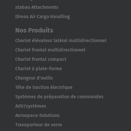
stabau Attachments
Italiano
Dimos Air Cargo Handling
Luxembourg
Nos Produits
Français
Deutsch
Chariot élévateur latéral multidirectionnel
Nederland
Chariot frontal multidirectionnel
Nederlands
Chariot frontal compact
Chariot à plate-forme
Österreich
Changeur d'outils
Deutsch
Tête de traction électrique
Polska
Systèmes de préparation de commandes
Polski
AGV/systèmes
Aerospace-Solutions
Türkiye
Transporteur de verre
Türkçe