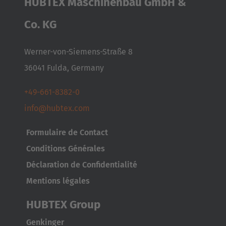
HUBTEX Maschinenbau GmbH &
Česká republika
Co. KG
Cesko
Werner-von-Siemens-Straße 8
Deutschland
36041 Fulda, Germany
Deutsch
+49-661-8382-0
España
info@hubtex.com
Español
Formulaire de Contact
France
Conditions Générales
Français
Déclaration de Confidentialité
Mentions légales
Great Britain
English
HUBTEX Group
Genkinger
Italia