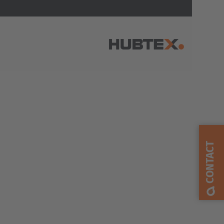
AMERICA
Brasil
Português
CONTACT
United States
English
ASIA/PACIFIC