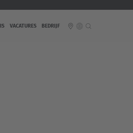
IS
VACATURES
BEDRIJF
E
Italiano
ium
ds
Français
Deutsch
Luxembourg
Français
Deutsch
 republika
Nederland
Nederlands
schland
Österreich