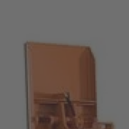
VAN
DEUREN
EN
RAMEN
WIND
EN
ZON