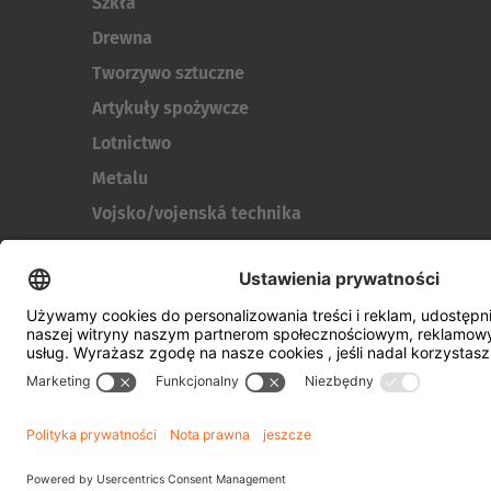
Szkła
Drewna
Tworzywo sztuczne
Artykuły spożywcze
Lotnictwo
Metalu
Vojsko/vojenská technika
Wielkogabarytowych i kontenerów
Narzędzia do produkcji opon
Transportery bębnów
Drzwi i okien