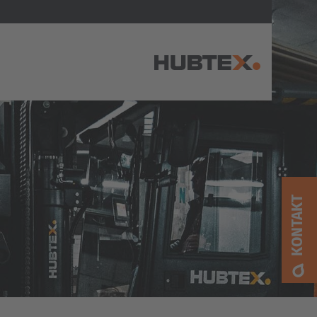
AMERICA
Brasil
Português
KONTAKT
United States
English
ASIA/PACIFIC