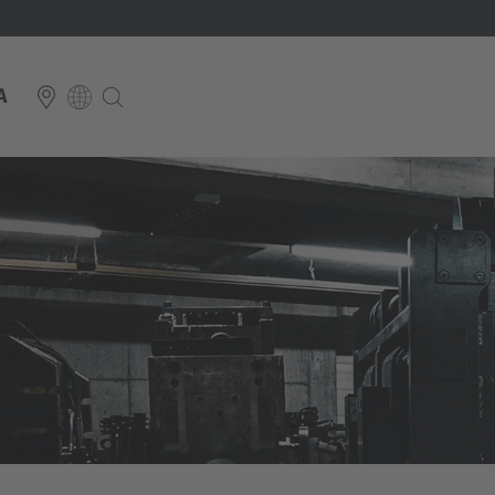
A
E
Italiano
ium
ds
Français
Deutsch
Luxembourg
Français
Deutsch
 republika
Nederland
Nederlands
schland
Österreich