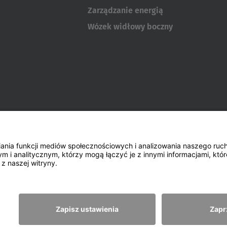
Zarządzanie energią
Wózek widłowy boczny