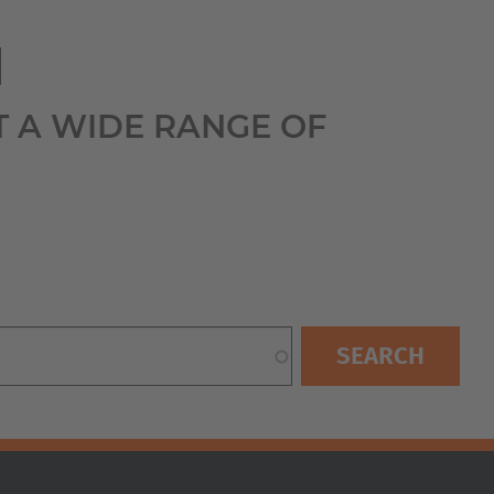
Australia
English
I
Japan
T A WIDE RANGE OF
Japanese
Türkiye
Türkçe