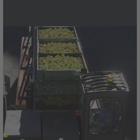
Česká republika
Cesko
Deutschland
Deutsch
España
Español
France
Français
Great Britain
English
Italia