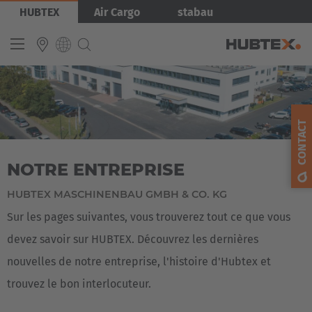
Aller
Image
HUBTEX
Air Cargo
stabau
au
contenu
principal
INTERNATIONAL
English
CONTACT
Deutsch
NOTRE ENTREPRISE
Español
Français
HUBTEX MASCHINENBAU GMBH & CO. KG
Sur les pages suivantes, vous trouverez tout ce que vous
devez savoir sur HUBTEX. Découvrez les dernières
nouvelles de notre entreprise, l'histoire d'Hubtex et
trouvez le bon interlocuteur.