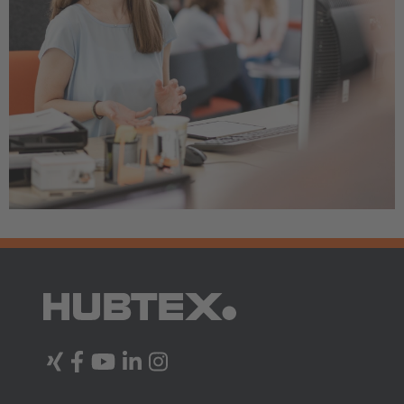
AMERICA
Brasil
Português
United States
English
ASIA/PACIFIC
Australia
English