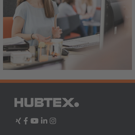
AMERICA
Brasil
Português
United States
English
ASIA/PACIFIC
Australia
English