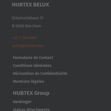
Japan
HUBTEX BELUX
Japanese
Diksmuidelaan 51
Türkiye
B-2600 Berchem
Türkçe
+32 3 2944080
sales@hubtex.be
Formulaire de Contact
Conditions Générales
Déclaration de Confidentialité
Mentions légales
HUBTEX Group
Genkinger
stabau Attachments