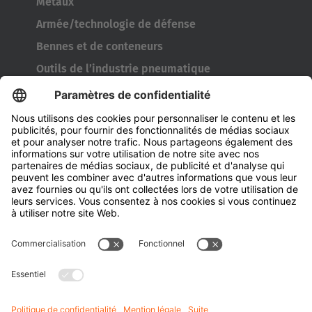
Métaux
Armée/technologie de défense
Bennes et de conteneurs
Outils de l’industrie pneumatique
Transporteur de bobines
Portes et fenêtres
Entreprise
À propos d'Hubtex
À propos d' Hubtex BeLux
Durabilité
Filiales
Contact
Connaissances