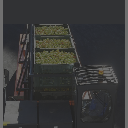
Česká republika
Cesko
Deutschland
Deutsch
España
Español
France
Français
Great Britain
English
Italia