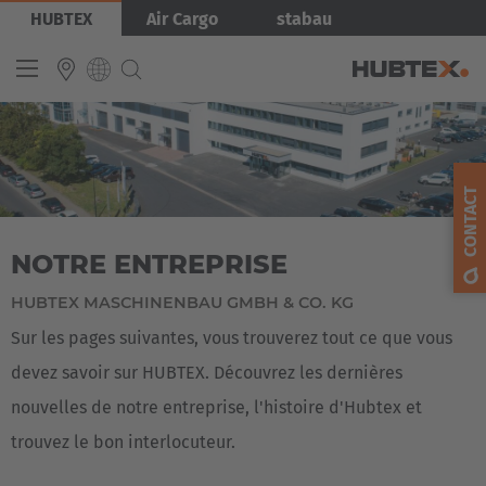
Aller
Image
HUBTEX
Air Cargo
stabau
au
contenu
principal
INTERNATIONAL
English
CONTACT
Deutsch
NOTRE ENTREPRISE
Español
Français
HUBTEX MASCHINENBAU GMBH & CO. KG
Sur les pages suivantes, vous trouverez tout ce que vous
devez savoir sur HUBTEX. Découvrez les dernières
nouvelles de notre entreprise, l'histoire d'Hubtex et
trouvez le bon interlocuteur.